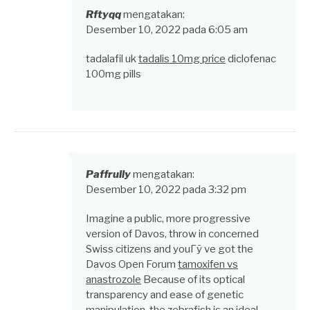
Rftyqq
mengatakan:
Desember 10, 2022 pada 6:05 am
tadalafil uk
tadalis 10mg price
diclofenac
100mg pills
Paffrully
mengatakan:
Desember 10, 2022 pada 3:32 pm
Imagine a public, more progressive
version of Davos, throw in concerned
Swiss citizens and youГў ve got the
Davos Open Forum
tamoxifen vs
anastrozole
Because of its optical
transparency and ease of genetic