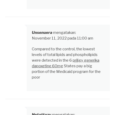
Unsenuera
mengatakan:
November 11, 2022 pada 11:00 am
Compared to the control, the lowest
levels of total lipids and phospholipids
were detected in the 6
priligy generika
dapoxetine 60mg
States pay a big
portion of the Medicaid program for the
poor
Netattazy
mengatakan: