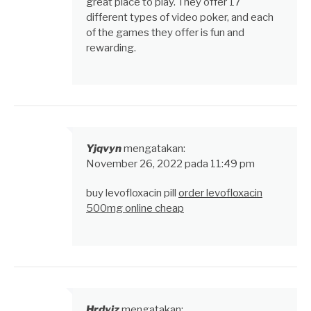
great place to play. They offer 17
different types of video poker, and each
of the games they offer is fun and
rewarding.
Yjqvyn
mengatakan:
November 26, 2022 pada 11:49 pm
buy levofloxacin pill
order levofloxacin
500mg online cheap
Hrdyiz
mengatakan: