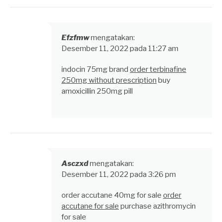
Efzfmw
mengatakan:
Desember 11, 2022 pada 11:27 am
indocin 75mg brand
order terbinafine
250mg without prescription
buy
amoxicillin 250mg pill
Asczxd
mengatakan:
Desember 11, 2022 pada 3:26 pm
order accutane 40mg for sale
order
accutane for sale
purchase azithromycin
for sale