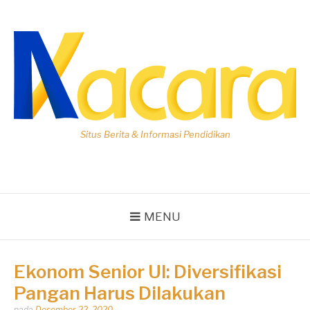
Lompat
ke
konten
Situs Berita & Informasi Pendidikan
MENU
Ekonom Senior UI: Diversifikasi
Pangan Harus Dilakukan
Dipos
pada
Desember 22, 2020