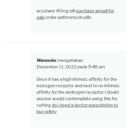
accutane 40mg pill
purchase amoxil for
sale
order azithromycin pills
Wannoks
mengatakan:
Desember 11, 2022 pada 9:48 am
Since it has a high intrinsic affinity for the
estrogen receptor and next to no intrinsic
affinity for the androgen receptor I doubt
anyone would contemplate using this for
cutting
do i need a doctor prescription to
buy priligy