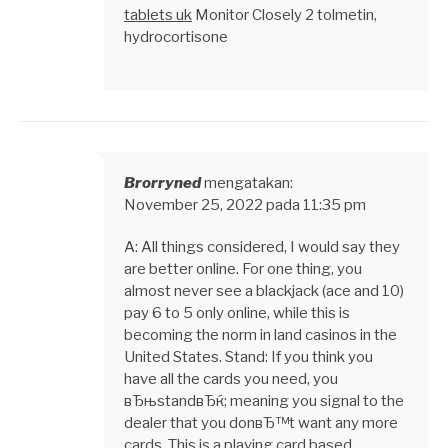
tablets uk
Monitor Closely 2 tolmetin,
hydrocortisone
Brorryned
mengatakan:
November 25, 2022 pada 11:35 pm
A: All things considered, I would say they
are better online. For one thing, you
almost never see a blackjack (ace and 10)
pay 6 to 5 only online, while this is
becoming the norm in land casinos in the
United States. Stand: If you think you
have all the cards you need, you
вЂњstandвЂќ; meaning you signal to the
dealer that you donвЂ™t want any more
cards. This is a playing card based