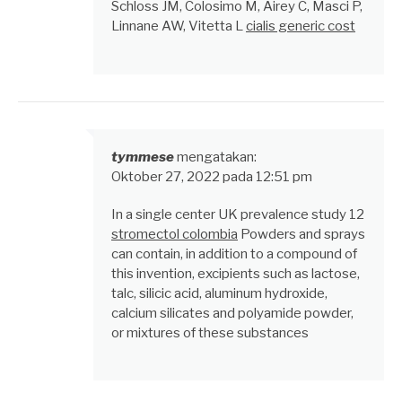
Schloss JM, Colosimo M, Airey C, Masci P,
Linnane AW, Vitetta L
cialis generic cost
tymmese
mengatakan:
Oktober 27, 2022 pada 12:51 pm
In a single center UK prevalence study 12
stromectol colombia
Powders and sprays
can contain, in addition to a compound of
this invention, excipients such as lactose,
talc, silicic acid, aluminum hydroxide,
calcium silicates and polyamide powder,
or mixtures of these substances