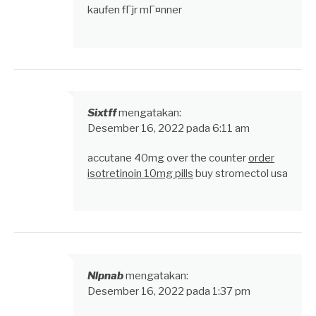
kaufen fГјr mГ¤nner
Sixtff
mengatakan:
Desember 16, 2022 pada 6:11 am
accutane 40mg over the counter
order
isotretinoin 10mg pills
buy stromectol usa
Nlpnab
mengatakan:
Desember 16, 2022 pada 1:37 pm