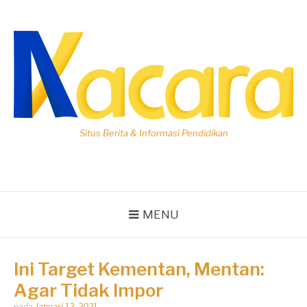
Lompat
ke
konten
Situs Berita & Informasi Pendidikan
MENU
Ini Target Kementan, Mentan:
Agar Tidak Impor
Dipos
pada
Januari 12, 2021