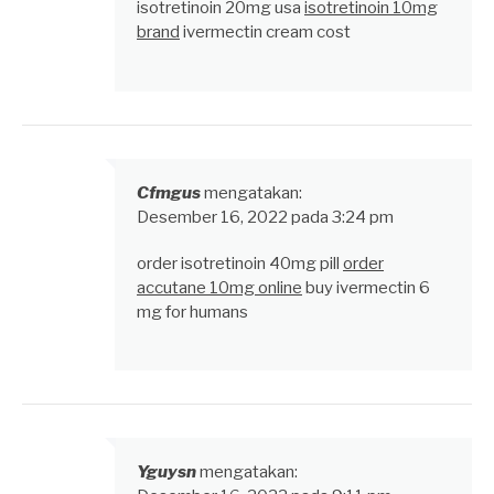
isotretinoin 20mg usa
isotretinoin 10mg
brand
ivermectin cream cost
Cfmgus
mengatakan:
Desember 16, 2022 pada 3:24 pm
order isotretinoin 40mg pill
order
accutane 10mg online
buy ivermectin 6
mg for humans
Yguysn
mengatakan: