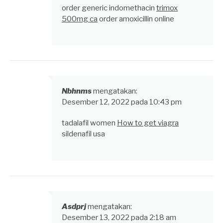
order generic indomethacin
trimox
500mg ca
order amoxicillin online
Nbhnms
mengatakan:
Desember 12, 2022 pada 10:43 pm
tadalafil women
How to get viagra
sildenafil usa
Asdprj
mengatakan:
Desember 13, 2022 pada 2:18 am