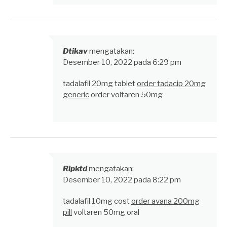
Dtikav
mengatakan:
Desember 10, 2022 pada 6:29 pm
tadalafil 20mg tablet
order tadacip 20mg
generic
order voltaren 50mg
Ripktd
mengatakan:
Desember 10, 2022 pada 8:22 pm
tadalafil 10mg cost
order avana 200mg
pill
voltaren 50mg oral