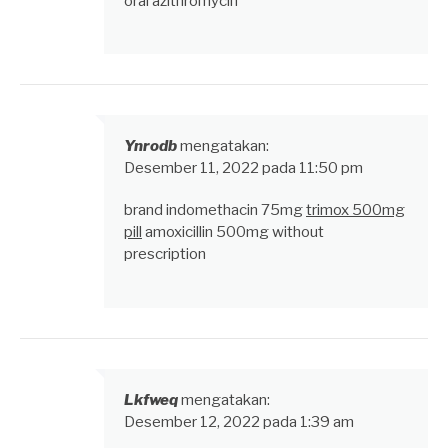
oral azithromycin
Ynrodb
mengatakan:
Desember 11, 2022 pada 11:50 pm
brand indomethacin 75mg
trimox 500mg
pill
amoxicillin 500mg without
prescription
Lkfweq
mengatakan:
Desember 12, 2022 pada 1:39 am