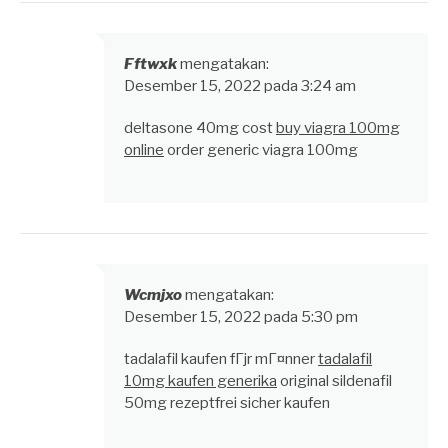
Fftwxk
mengatakan:
Desember 15, 2022 pada 3:24 am
deltasone 40mg cost
buy viagra 100mg
online
order generic viagra 100mg
Wcmjxo
mengatakan:
Desember 15, 2022 pada 5:30 pm
tadalafil kaufen fГјr mГ¤nner
tadalafil
10mg kaufen generika
original sildenafil
50mg rezeptfrei sicher kaufen