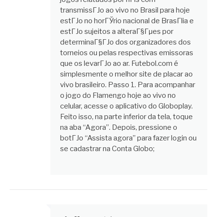
transmissГЈo ao vivo no Brasil para hoje
estГЈo no horГЎrio nacional de BrasГ­lia e
estГЈo sujeitos a alteraГ§Гµes por
determinaГ§ГЈo dos organizadores dos
torneios ou pelas respectivas emissoras
que os levarГЈo ao ar. Futebol.com é
simplesmente o melhor site de placar ao
vivo brasileiro. Passo 1. Para acompanhar
o jogo do Flamengo hoje ao vivo no
celular, acesse o aplicativo do Globoplay.
Feito isso, na parte inferior da tela, toque
na aba “Agora”. Depois, pressione o
botГЈo “Assista agora” para fazer login ou
se cadastrar na Conta Globo;