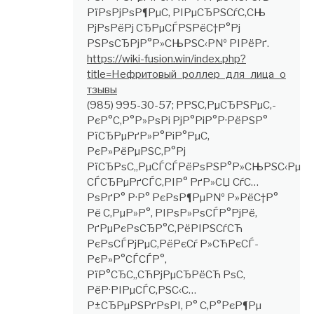
РїРѕРјРѕР¶РµС‚ РІРµСЂРЅСѓС‚СЊ
РјРѕРёРј СЂРµСЃРЅРёС†Р°Рј
РЅРѕСЂРјР°Р»СЊРЅС‹Р№ РІРёРґ.
https://wiki-fusion.win/index.php?
title=Нефритовый_роллер_для_лица_о
тзывы
(985) 995-30-57; РРЅС‚РµСЂРЅРµС‚-
РєР°С‚Р°Р»РѕРі РјР°РіР°Р·РёРЅР°
РїСЂРµРґР»Р°РіР°РµС‚
РєР»РёРµРЅС‚Р°Рј
РїСЂРѕС„РµСЃСЃРёРѕРЅР°Р»СЊРЅС‹Рµ
СЃСЂРµРґСЃС‚РІР° РґР»СЏ СѓС…
РѕРґР° Р·Р° РєРѕР¶РµР№ Р»РёС†Р°
Рё С‚РµР»Р°, РІРѕР»РѕСЃР°РјРё,
РґРµРєРѕСЂР°С‚РёРІРЅСѓСЋ
РєРѕСЃРјРµС‚РёРєСѓ Р»СЋРєСЃ-
РєР»Р°СЃСЃР°,
РїР°СЂС„СЋРјРµСЂРёСЋ РѕС‚
РёР·РІРµСЃС‚РЅС‹С…
Р±СЂРµРЅРґРѕРІ, Р° С‚Р°РєР¶Рµ