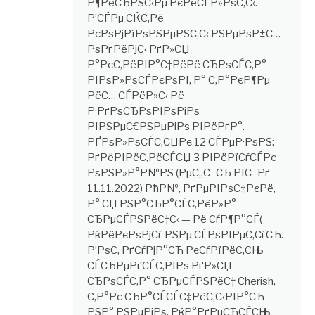
Р¶РёСЂРЅС‹Рµ РєРёСЃР»РѕС‚С‹.
Р’СЃРµ СЌС‚Рё
РєРѕРјРїРѕРЅРµРЅС‚С‹ РЅРµРѕР±С…
РѕРґРёРјС‹ РґР»СЏ
Р°РєС‚РёРІР°С†РёРё СЂРѕСЃС‚Р°
РІРѕР»РѕСЃРєРѕРІ, Р° С‚Р°РєР¶Рµ
РёС… СЃРёР»С‹ Рё
Р·РґРѕСЂРѕРІРѕРіРѕ
РІРЅРµС€РЅРµРіРѕ РІРёРґР°.
РҐРѕР»РѕСЃС‚СЏРє 12 СЃРµР·РѕРЅ:
РґРёРІРёС‚РёСЃСЏ 3 РІРёРїСѓСЃРє
РѕРЅР»Р°Р№РЅ (РµС„С–СЂ РІС–Рґ
11.11.2022) РћР№, РґРµРІРѕС‡РєРё,
Р° СЏ РЅР°СЂР°СЃС‚РёР»Р°
СЂРµСЃРЅРёС†С‹ — Рё СѓР¶Р°СЃ(
РќРёРєРѕРјСѓ РЅРµ СЃРѕРІРµС‚СѓСЋ.
Р’РѕС‚ РґСѓРјР°СЋ РєСѓРїРёС‚СЊ
СЃСЂРµРґСЃС‚РІРѕ РґР»СЏ
СЂРѕСЃС‚Р° СЂРµСЃРЅРёС† Cherish,
С‚Р°Рє СЂР°СЃСЃС‡РёС‚С‹РІР°СЋ
РЅР° РЅРµРіРѕ. РќР°РґРµСЋСЃСЊ