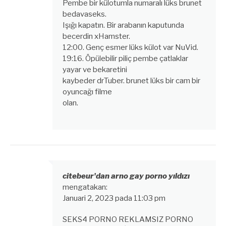
Pembe bir külotumla numaralı lüks brunet
bedavaseks.
Işığı kapatın. Bir arabanın kaputunda
becerdin xHamster.
12:00. Genç esmer lüks külot var NuVid.
19:16. Öpülebilir piliç pembe çatlaklar
yayar ve bekaretini
kaybeder drTuber. brunet lüks bir cam bir
oyuncağı filme
olan.
citebeur'dan arno gay porno yıldızı
mengatakan:
Januari 2, 2023 pada 11:03 pm
SEKS4 PORNO REKLAMSIZ PORNO