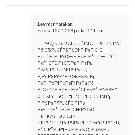
Lex
mengatakan:
Februari 27, 2023 pada 11:11 pm
Р”Р»СЏ СЂРѕСЃС‚Р° Р±СЂРѕРІРµР№
Рё СЂРµСЃРЅРёС† РјРѕРіСѓС‚
РёСЃРїРѕР»СЊР·РѕРІР°С‚СЊСЃСЏ
РєР°СЃС‚РѕСЂРѕРІРѕРµ,
СЂРµРїРµР№РЅРѕРµ,
РјРёРЅРґР°Р»СЊРЅРѕРµ,
РѕР»РёРІРєРѕРІРѕРµ Рё
РґСЂСѓРіРёРµ РјР°СЃР»Р°. РћРЅРё
СЃРѕРґРµСЂР¶Р°С‚ РІ СЃРµР±Рµ
РјРЅРѕР¶РµСЃС‚РІРѕ
РїРёС‚Р°С‚РµР»СЊРЅС‹С…
РІРµС‰РµСЃС‚РІ,
РІРёС‚Р°РјРёРЅРѕРІ РіСЂСѓРїРїС‹ B,
Р° С‚Р°РєР¶Рµ E Рё F, С†РёРЅРє,