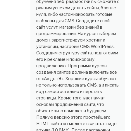
обучения веб-разработки вы сможете с
равным успехом делать сайты, блоги с
нуля, либо кастомизировать готовые
шаблоны для CMS. Создадите свой
сайт услуг, магазин без знаний в
программировании. На курсе выберем
домен, зарегистрируем хостинг и
установим, настроим CMS WordPress.
Создадим структуру сайта, подготовим
его к рекламе и поисковому
продвижению. Программа курсов
создания сайтов должна включать все
от «А» до «Я». Хорошие курсы обучают
не только использовать CMS, а и писать
код самостоятельно и верстать
страницы. Кроме того, вас научат
основам продвижения сайта, что
обязательно поможет в будущем.
Полную версию этого простейшего
HTML-сайта вы можете скачать в виде
архива (10,8Mb). После распаковки