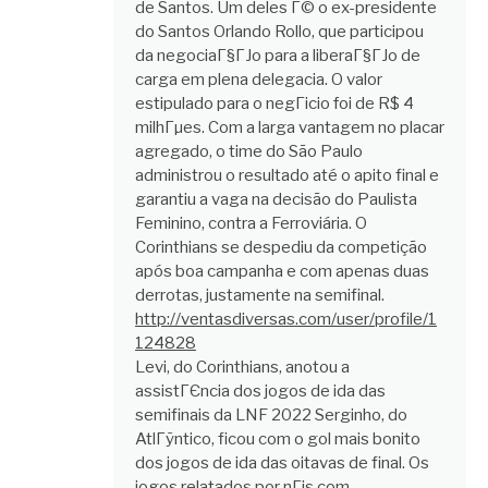
de Santos. Um deles Г© o ex-presidente
do Santos Orlando Rollo, que participou
da negociaГ§ГЈo para a liberaГ§ГЈo de
carga em plena delegacia. O valor
estipulado para o negГіcio foi de R$ 4
milhГµes. Com a larga vantagem no placar
agregado, o time do São Paulo
administrou o resultado até o apito final e
garantiu a vaga na decisão do Paulista
Feminino, contra a Ferroviária. O
Corinthians se despediu da competição
após boa campanha e com apenas duas
derrotas, justamente na semifinal.
http://ventasdiversas.com/user/profile/1
124828
Levi, do Corinthians, anotou a
assistГЄncia dos jogos de ida das
semifinais da LNF 2022 Serginho, do
AtlГўntico, ficou com o gol mais bonito
dos jogos de ida das oitavas de final. Os
jogos relatados por nГіs com