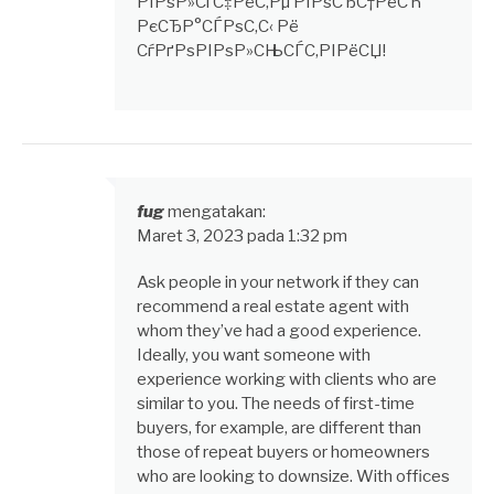
РїРѕР»СѓС‡РёС‚Рµ РїРѕСЂС†РёСЋ
РєСЂР°СЃРѕС‚С‹ Рё
СѓРґРѕРІРѕР»СЊСЃС‚РІРёСЏ!
fug
mengatakan:
Maret 3, 2023 pada 1:32 pm
Ask people in your network if they can
recommend a real estate agent with
whom they’ve had a good experience.
Ideally, you want someone with
experience working with clients who are
similar to you. The needs of first-time
buyers, for example, are different than
those of repeat buyers or homeowners
who are looking to downsize. With offices