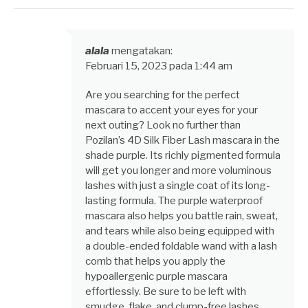
alala
mengatakan:
Februari 15, 2023 pada 1:44 am
Are you searching for the perfect
mascara to accent your eyes for your
next outing? Look no further than
Pozilan’s 4D Silk Fiber Lash mascara in the
shade purple. Its richly pigmented formula
will get you longer and more voluminous
lashes with just a single coat of its long-
lasting formula. The purple waterproof
mascara also helps you battle rain, sweat,
and tears while also being equipped with
a double-ended foldable wand with a lash
comb that helps you apply the
hypoallergenic purple mascara
effortlessly. Be sure to be left with
smudge, flake, and clump-free lashes