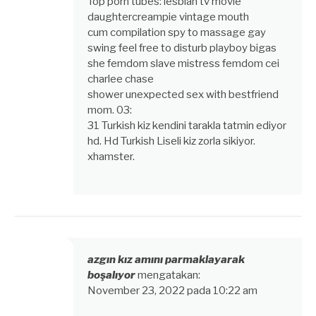
Top porn tubes: lesbian tv movie
daughtercreampie vintage mouth
cum compilation spy to massage gay
swing feel free to disturb playboy bigas
she femdom slave mistress femdom cei
charlee chase
shower unexpected sex with bestfriend
mom. 03:
31 Turkish kiz kendini tarakla tatmin ediyor
hd. Hd Turkish Liseli kiz zorla sikiyor.
xhamster.
azgın kız amını parmaklayarak
boşalıyor
mengatakan:
November 23, 2022 pada 10:22 am