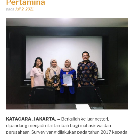
Pertamina
Dipos
pada
Juli 2, 2021
oleh
Dhirga
Erlangga
KATACARA, JAKARTA, –
Berkuliah ke luar negeri,
dipandang menjadi nilai tambah bagi mahasiswa dan
perusahaan. Survey yang dilakukan pada tahun 2017 kepada