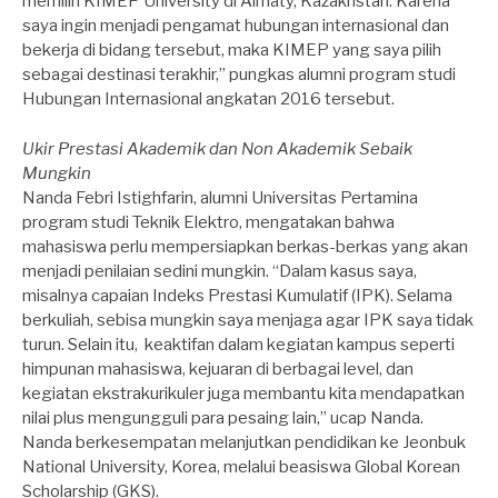
memilih KIMEP University di Almaty, Kazakhstan. Karena
saya ingin menjadi pengamat hubungan internasional dan
bekerja di bidang tersebut, maka KIMEP yang saya pilih
sebagai destinasi terakhir,” pungkas alumni program studi
Hubungan Internasional angkatan 2016 tersebut.
Ukir Prestasi Akademik dan Non Akademik Sebaik
Mungkin
Nanda Febri Istighfarin, alumni Universitas Pertamina
program studi Teknik Elektro, mengatakan bahwa
mahasiswa perlu mempersiapkan berkas-berkas yang akan
menjadi penilaian sedini mungkin. “Dalam kasus saya,
misalnya capaian Indeks Prestasi Kumulatif (IPK). Selama
berkuliah, sebisa mungkin saya menjaga agar IPK saya tidak
turun. Selain itu, keaktifan dalam kegiatan kampus seperti
himpunan mahasiswa, kejuaran di berbagai level, dan
kegiatan ekstrakurikuler juga membantu kita mendapatkan
nilai plus mengungguli para pesaing lain,” ucap Nanda.
Nanda berkesempatan melanjutkan pendidikan ke Jeonbuk
National University, Korea, melalui beasiswa Global Korean
Scholarship (GKS).