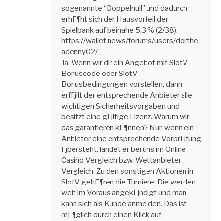
sogenannte “Doppelnull” und dadurch
erhГ¶ht sich der Hausvorteil der
Spielbank auf beinahe 5,3 % (2/38).
https://wallet.news/forums/users/dorthe
adenny02/
Ja. Wenn wir dir ein Angebot mit SlotV
Bonuscode oder SlotV
Bonusbedingungen vorstellen, dann
erfГјllt der entsprechende Anbieter alle
wichtigen Sicherheitsvorgaben und
besitzt eine gГјltige Lizenz. Warum wir
das garantieren kГ¶nnen? Nur, wenn ein
Anbieter eine entsprechende VorprГјfung
Гјbersteht, landet er bei uns im Online
Casino Vergleich bzw. Wettanbieter
Vergleich. Zu den sonstigen Aktionen in
SlotV gehГ¶ren die Turniere. Die werden
weit im Voraus angekГјndigt und man
kann sich als Kunde anmelden. Das ist
mГ¶glich durch einen Klick auf