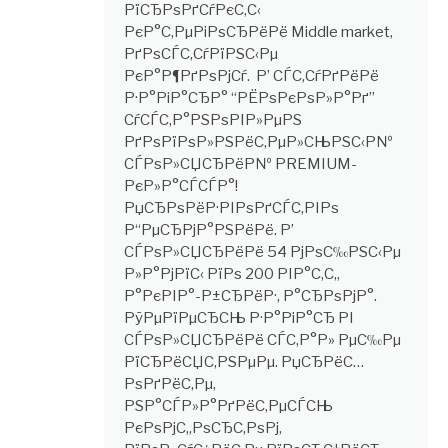
РїСЂРѕРґСѓРєС‚С‹
РєР°С‚РµРіРѕСЂРёРё Middle market,
РґРѕСЃС‚СѓРїРЅС‹Рµ
РєР°Р¶РґРѕРјСѓ. Р’ СЃС‚СѓРґРёРё
Р·Р°РіР°СЂР° “РЁРѕРєРѕР»Р°Рґ”
СѓСЃС‚Р°РЅРѕРІР»РµРЅ
РґРѕРїРѕР»РЅРёС‚РµР»СЊРЅС‹Р№
СЃРѕР»СЏСЂРёР№ PREMIUM-
РєР»Р°СЃСЃР°!
РџСЂРѕРёР·РІРѕРґСЃС‚РІРѕ
Р“РµСЂРјР°РЅРёРё. Р’
СЃРѕР»СЏСЂРёРё 54 РјРѕС‰РЅС‹Рµ
Р»Р°РјРїС‹ РїРѕ 200 РІР°С‚С‚,
Р°РєРІР°-Р±СЂРёР·, Р°СЂРѕРјР°.
РўРµРїРµСЂСЊ Р·Р°РіР°СЂ РІ
СЃРѕР»СЏСЂРёРё СЃС‚Р°Р» РµС‰Рµ
РїСЂРёСЏС‚РЅРµРµ. РџСЂРёС…
РѕРґРёС‚Рµ,
РЅР°СЃР»Р°РґРёС‚РµСЃСЊ
РєРѕРјС„РѕСЂС‚РѕРј,