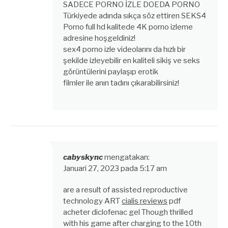
SADECE PORNO İZLE DOEDA PORNO
Türkiyede adında sıkça söz ettiren SEKS4
Porno full hd kalitede 4K porno izleme
adresine hoşgeldiniz!
sex4 porno izle videolarını da hızlı bir
şekilde izleyebilir en kaliteli sikiş ve seks
görüntülerini paylaşıp erotik
filmler ile anın tadını çıkarabilirsiniz!
cabyskync
mengatakan:
Januari 27, 2023 pada 5:17 am
are a result of assisted reproductive
technology ART
cialis reviews
pdf
acheter diclofenac gel Though thrilled
with his game after charging to the 10th