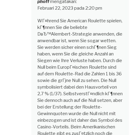
phoff
mengatakan:
Februari 22, 2023 pada 2:20 pm
WГ¤hrend Sie American Roulette spielen,
kГ¶nnen Sie die beliebte
DвЂ™Alembert-Strategie anwenden, die
anwendbar ist, wenn Sie sogar wetten.
Sie werden sicher einen schГ¶nen Sieg
haben, wenn Sie die gleiche Anzahl an
Siegen wie Ihre Verluste haben. Durch die
Null beim EuropГ¤ischen Roulette sind
auf dem Roulette-Rad die Zahlen 1 bis 36
sowie die grГјne Null zu sehen. Die Null
symbolisiert dabei den Hausvorteil von
2,7 % (1/37). SelbstverstГ¤ndlich kГ¶nnen
Sie dennoch auch auf die Null setzen, aber
bei der Erstellung der Roulette-
Gewinnquoten wurde die Null nicht mit
einbezogen und ist daher das Symbol des
Casino-Vorteils. Beim Amerikanischen
Roulette gibt es zusГ¤tzlich noch die