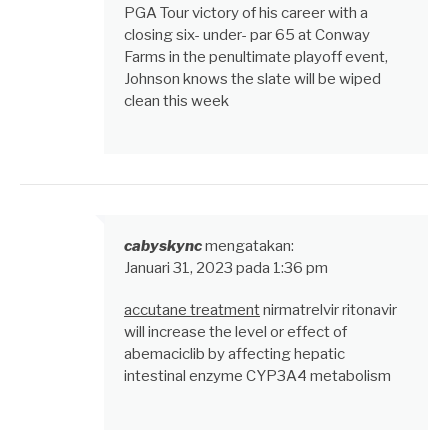
PGA Tour victory of his career with a
closing six- under- par 65 at Conway
Farms in the penultimate playoff event,
Johnson knows the slate will be wiped
clean this week
cabyskync
mengatakan:
Januari 31, 2023 pada 1:36 pm
accutane treatment
nirmatrelvir ritonavir
will increase the level or effect of
abemaciclib by affecting hepatic
intestinal enzyme CYP3A4 metabolism