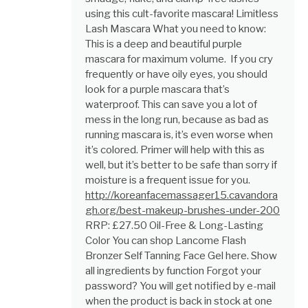
using this cult-favorite mascara! Limitless
Lash Mascara What you need to know:
This is a deep and beautiful purple
mascara for maximum volume. If you cry
frequently or have oily eyes, you should
look for a purple mascara that’s
waterproof. This can save you a lot of
mess in the long run, because as bad as
running mascara is, it’s even worse when
it’s colored. Primer will help with this as
well, but it’s better to be safe than sorry if
moisture is a frequent issue for you.
http://koreanfacemassager15.cavandora
gh.org/best-makeup-brushes-under-200
RRP: £27.50 Oil-Free & Long-Lasting
Color You can shop Lancome Flash
Bronzer Self Tanning Face Gel here. Show
all ingredients by function Forgot your
password? You will get notified by e-mail
when the product is back in stock at one