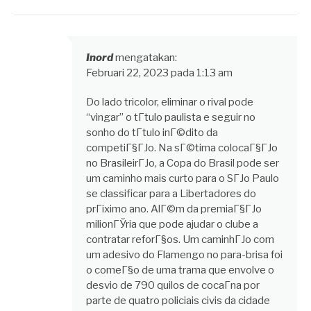
Inord
mengatakan:
Februari 22, 2023 pada 1:13 am
Do lado tricolor, eliminar o rival pode
“vingar” o tГ­tulo paulista e seguir no
sonho do tГ­tulo inГ©dito da
competiГ§ГЈo. Na sГ©tima colocaГ§ГЈo
no BrasileirГЈo, a Copa do Brasil pode ser
um caminho mais curto para o SГЈo Paulo
se classificar para a Libertadores do
prГіximo ano. AlГ©m da premiaГ§ГЈo
milionГЎria que pode ajudar o clube a
contratar reforГ§os. Um caminhГЈo com
um adesivo do Flamengo no para-brisa foi
o comeГ§o de uma trama que envolve o
desvio de 790 quilos de cocaГ­na por
parte de quatro policiais civis da cidade