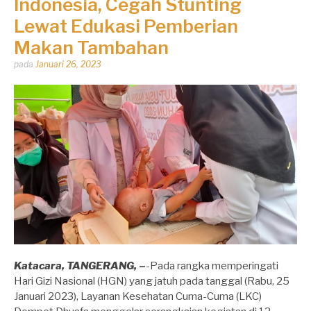
Indonesia, Cegah Stunting
Lewat Edukasi Pemberian
Makan Tambahan
Dipos
pada
Januari 26, 2023
oleh
Dhirga
Erlangga
Katacara, TANGERANG,
–
-Pada rangka memperingati
Hari Gizi Nasional (HGN) yang jatuh pada tanggal (Rabu, 25
Januari 2023), Layanan Kesehatan Cuma-Cuma (LKC)