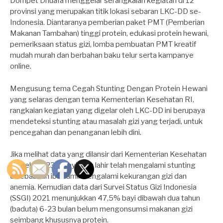
Dompet Dhuafa menggelar serangkaian kegiatan di 12
provinsi yang merupakan titik lokasi sebaran LKC-DD se-
Indonesia. Diantaranya pemberian paket PMT (Pemberian
Makanan Tambahan) tinggi protein, edukasi protein hewani,
pemeriksaan status gizi, lomba pembuatan PMT kreatif
mudah murah dan berbahan baku telur serta kampanye
online.
Mengusung tema Cegah Stunting Dengan Protein Hewani
yang selaras dengan tema Kementerian Kesehatan RI,
rangkaian kegiatan yang digelar oleh LKC-DD ini berupaya
mendeteksi stunting atau masalah gizi yang terjadi, untuk
pencegahan dan penanganan lebih dini.
Jika melihat data yang dilansir dari Kementerian Kesehatan
RI, sekitar 23% bayi baru lahir telah mengalami stunting
disebabkan ibu hamil mengalami kekurangan gizi dan
anemia. Kemudian data dari Survei Status Gizi Indonesia
(SSGI) 2021 menunjukkan 47,5% bayi dibawah dua tahun
(baduta) 6-23 bulan belum mengonsumsi makanan gizi
seimbang khususnya protein.