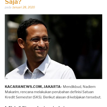
Saja?
Dipos
pada
Januari 28, 2020
oleh
Dhirga
Erlangga
KACARANEWS.COM, JAKARTA-
Mendikbud, Nadiem
Makarim, rencana melakukan perubahan definisi Satuan
Kredit Semester (SKS). Berikut alasan di kebijakan tersebut.