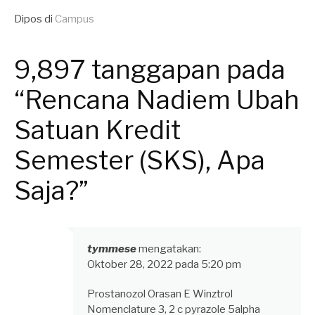
Dipos di
Campus
Tag
Mahasiswa
,
9,897 tanggapan pada
Mendikbud
,
Nadiem
“Rencana Nadiem Ubah
Makarim
,
SKS
Satuan Kredit
Semester (SKS), Apa
Saja?”
tymmese
mengatakan:
Oktober 28, 2022 pada 5:20 pm
Prostanozol Orasan E Winztrol
Nomenclature 3, 2 c pyrazole 5alpha