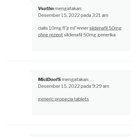
Vsotbn
mengatakan:
Desember 15, 2022 pada 3:21 am
cialis 10mg fГјr mГ¤nner
sildenafil 50mg
ohne rezept
sildenafil 50mg generika
MiclDoofS
mengatakan:
Desember 15, 2022 pada 9:29 am
generic propecia tablets