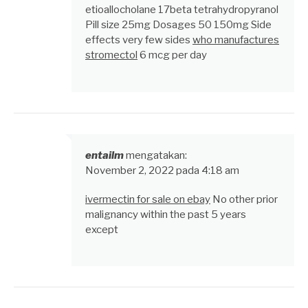
etioallocholane 17beta tetrahydropyranol
Pill size 25mg Dosages 50 150mg Side
effects very few sides
who manufactures
stromectol
6 mcg per day
entailm
mengatakan:
November 2, 2022 pada 4:18 am
ivermectin for sale on ebay
No other prior
malignancy within the past 5 years
except