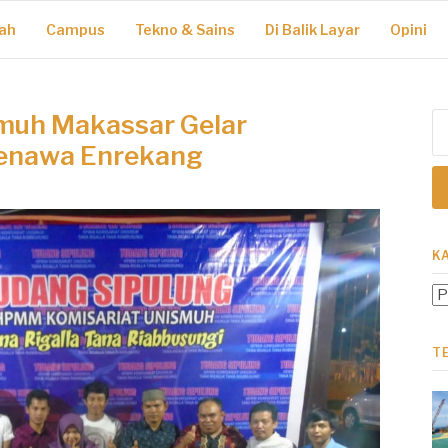
ah
Campus
Tekno & Sains
Di Balik Layar
Opini
muh Makassar Gelar
Ca
un
menawa Enrekang
K
Ka
T