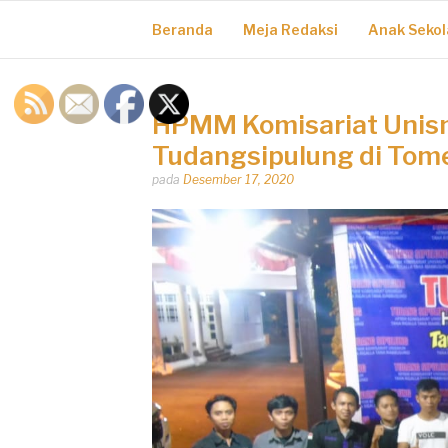
Beranda
Meja Redaksi
Anak Sekol
HPMM Komisariat Unis
Tudangsipulung di To
Dipos
pada
Desember 17, 2020
oleh
Dhirga
Erlangga