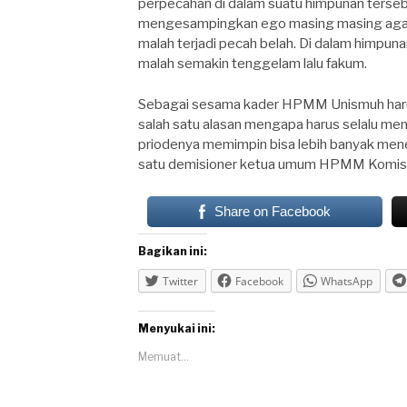
perpecahan di dalam suatu himpunan tersebu
mengesampingkan ego masing masing agar
malah terjadi pecah belah. Di dalam himpuna
malah semakin tenggelam lalu fakum.
Sebagai sesama kader HPMM Unismuh harus 
salah satu alasan mengapa harus selalu me
priodenya memimpin bisa lebih banyak mener
satu demisioner ketua umum HPMM Komisa
Share on Facebook
Bagikan ini:
Twitter
Facebook
WhatsApp
Menyukai ini:
Memuat...