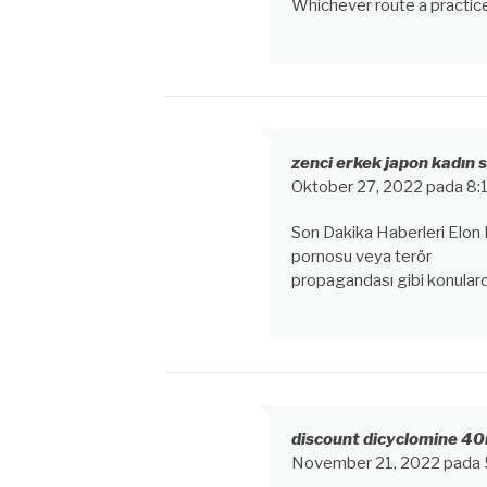
Whichever route a practic
zenci erkek japon kadın s
Oktober 27, 2022 pada 8:
Son Dakika Haberleri Elon 
pornosu veya terör
propagandası gibi konulard
discount dicyclomine 4
November 21, 2022 pada 