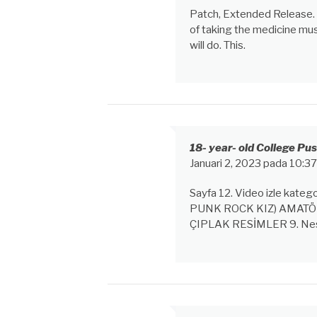
Patch, Extended Release. B
of taking the medicine mu
will do. This.
18- year- old College Pu
Januari 2, 2023 pada 10:3
Sayfa 12. Video izle katego
PUNK ROCK KIZ) AMATÖ
ÇIPLAK RESİMLER 9. Neşeli 