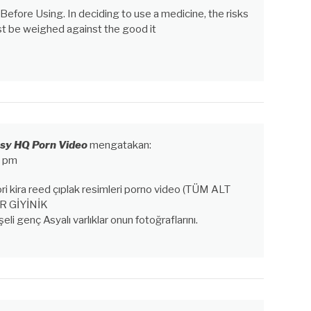
efore Using. In deciding to use a medicine, the risks
st be weighed against the good it
ssy HQ Porn Video
mengatakan:
7 pm
ri kira reed çıplak resimleri porno video (TÜM ALT
R GİYİNİK
genç Asyalı varlıklar onun fotoğraflarını.