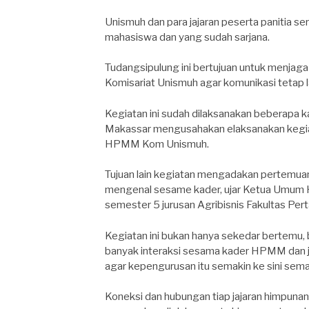
Unismuh dan para jajaran peserta panitia se
mahasiswa dan yang sudah sarjana.
Tudangsipulung ini bertujuan untuk menjag
Komisariat Unismuh agar komunikasi tetap l
Kegiatan ini sudah dilaksanakan beberapa 
Makassar mengusahakan elaksanakan kegiata
HPMM Kom Unismuh.
Tujuan lain kegiatan mengadakan pertemu
mengenal sesame kader, ujar Ketua Umum
semester 5 jurusan Agribisnis Fakultas Perta
Kegiatan ini bukan hanya sekedar bertemu, be
banyak interaksi sesama kader HPMM dan 
agar kepengurusan itu semakin ke sini sema
Koneksi dan hubungan tiap jajaran himpunan 