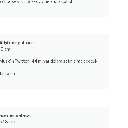
e chooses, Dr.
doxycycline and alcohol
ikişi
mengatakan:
15 am
Musk’ın Twitter’ı 44 milyar dolara satın almak çocuk
a Twitter.
0mg
mengatakan:
5:18 pm