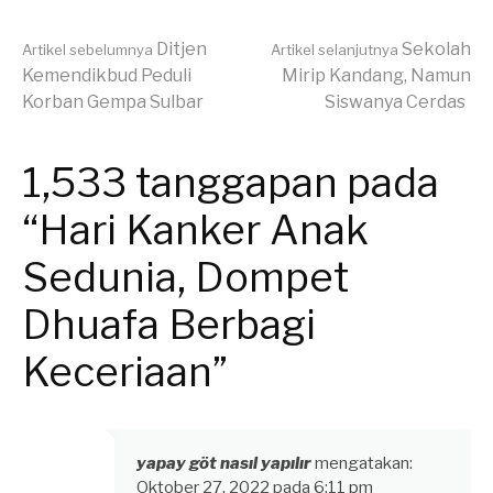
Lanjut
Ditjen
Sekolah
Artikel sebelumnya
Artikel selanjutnya
Kemendikbud Peduli
Mirip Kandang, Namun
Korban Gempa Sulbar
Siswanya Cerdas
Membaca
1,533 tanggapan pada
“Hari Kanker Anak
Sedunia, Dompet
Dhuafa Berbagi
Keceriaan”
yapay göt nasıl yapılır
mengatakan:
Oktober 27, 2022 pada 6:11 pm