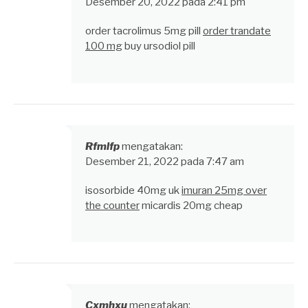
Desember 20, 2022 pada 2:41 pm
order tacrolimus 5mg pill
order trandate
100 mg
buy ursodiol pill
Rfmlfp
mengatakan:
Desember 21, 2022 pada 7:47 am
isosorbide 40mg uk
imuran 25mg over
the counter
micardis 20mg cheap
Cxmhxu
mengatakan: