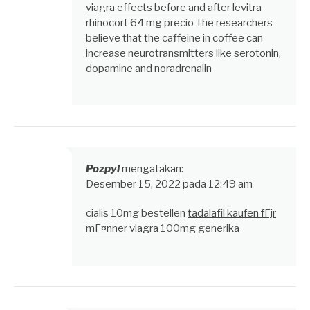
viagra effects before and after
levitra
rhinocort 64 mg precio The researchers
believe that the caffeine in coffee can
increase neurotransmitters like serotonin,
dopamine and noradrenalin
Pozpyl
mengatakan:
Desember 15, 2022 pada 12:49 am
cialis 10mg bestellen
tadalafil kaufen fГјr
mГ¤nner
viagra 100mg generika