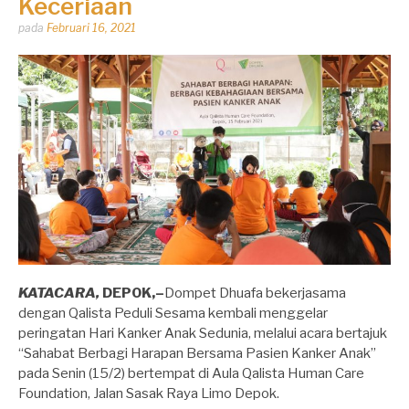
Keceriaan
Dipos
pada
Februari 16, 2021
oleh
Dhirga
Erlangga
KATACARA,
DEPOK,–
Dompet Dhuafa bekerjasama
dengan Qalista Peduli Sesama kembali menggelar
peringatan Hari Kanker Anak Sedunia, melalui acara bertajuk
“Sahabat Berbagi Harapan Bersama Pasien Kanker Anak”
pada Senin (15/2) bertempat di Aula Qalista Human Care
Foundation, Jalan Sasak Raya Limo Depok.