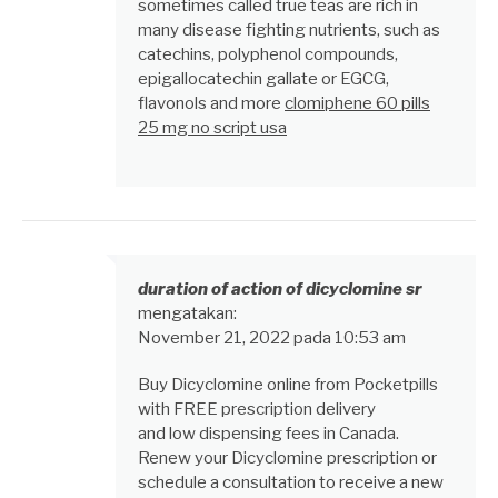
sometimes called true teas are rich in
many disease fighting nutrients, such as
catechins, polyphenol compounds,
epigallocatechin gallate or EGCG,
flavonols and more
clomiphene 60 pills
25 mg no script usa
duration of action of dicyclomine sr
mengatakan:
November 21, 2022 pada 10:53 am
Buy Dicyclomine online from Pocketpills
with FREE prescription delivery
and low dispensing fees in Canada.
Renew your Dicyclomine prescription or
schedule a consultation to receive a new