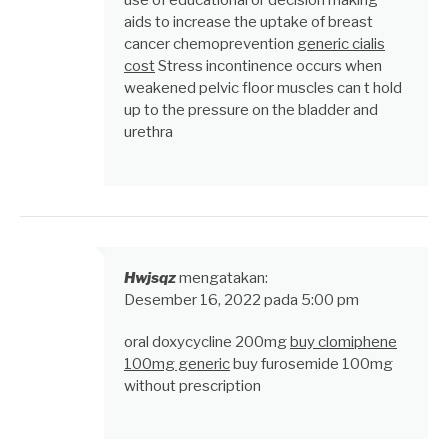
use of educational or decision making
aids to increase the uptake of breast
cancer chemoprevention
generic cialis
cost
Stress incontinence occurs when
weakened pelvic floor muscles can t hold
up to the pressure on the bladder and
urethra
Hwjsqz
mengatakan:
Desember 16, 2022 pada 5:00 pm
oral doxycycline 200mg
buy clomiphene
100mg generic
buy furosemide 100mg
without prescription