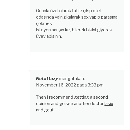
Onunla özel olarak tatile çıkıp otel
odasında yalnız kalarak sex yapıp parasına
çökmek
isteyen sarışın kız, bilerek bikini giyerek
üvey abisinin.
Netattazy
mengatakan:
November 16, 2022 pada 3:33 pm
Then I recommend getting a second
opinion and go see another doctor
lasix
and gout