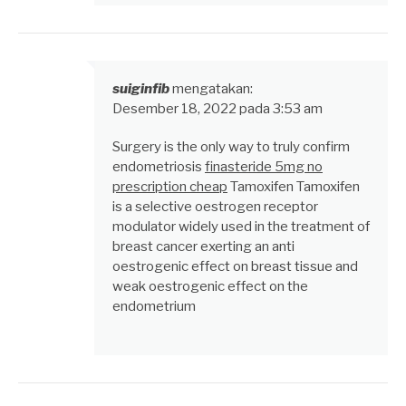
suiginfib
mengatakan:
Desember 18, 2022 pada 3:53 am
Surgery is the only way to truly confirm
endometriosis
finasteride 5mg no
prescription cheap
Tamoxifen Tamoxifen
is a selective oestrogen receptor
modulator widely used in the treatment of
breast cancer exerting an anti
oestrogenic effect on breast tissue and
weak oestrogenic effect on the
endometrium