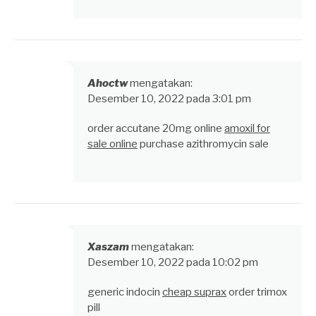
Ahoctw
mengatakan:
Desember 10, 2022 pada 3:01 pm
order accutane 20mg online
amoxil for
sale online
purchase azithromycin sale
Xaszam
mengatakan:
Desember 10, 2022 pada 10:02 pm
generic indocin
cheap suprax
order trimox
pill