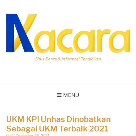
Lompat
ke
konten
Situs Berita & Informasi Pendidikan
MENU
UKM KPI Unhas Dinobatkan
Sebagai UKM Terbaik 2021
Dipos
pada
Desember 26, 2021