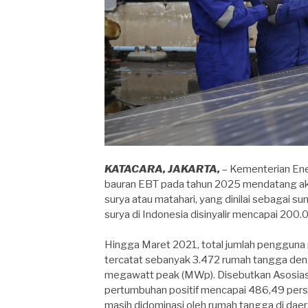
KATACARA, JAKARTA,
– Kementerian Ene
bauran EBT pada tahun 2025 mendatang akan
surya atau matahari, yang dinilai sebagai s
surya di Indonesia disinyalir mencapai 200
Hingga Maret 2021, total jumlah pengguna p
tercatat sebanyak 3.472 rumah tangga denga
megawatt peak (MWp). Disebutkan Asosiasi 
pertumbuhan positif mencapai 486,49 perse
masih didominasi oleh rumah tangga di daer