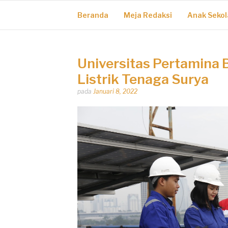
Beranda
Meja Redaksi
Anak Sekol
Universitas Pertamina
Listrik Tenaga Surya
Dipos
pada
Januari 8, 2022
oleh
Dhirga
Erlangga