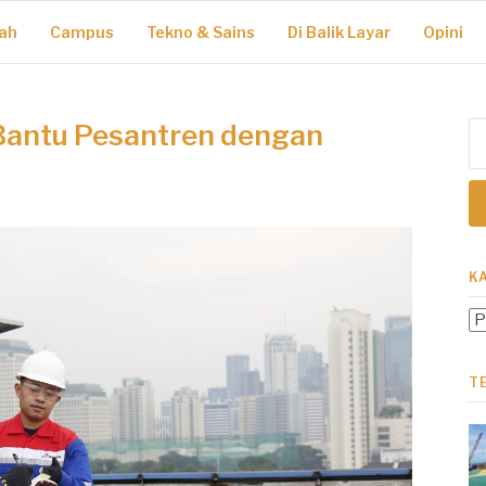
ah
Campus
Tekno & Sains
Di Balik Layar
Opini
 Bantu Pesantren dengan
Ca
un
K
Ka
T