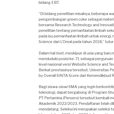
bidang EBT.
“Di bidang penelitian misalnya, beberapa wa
pengembangan green coke sebagai material
bersama Research Technology and Innovatio
penelitian tentang pemanfaatan limbah seka
pada isu pemanfaatan limbah untuk energi
Science dari L’Oreal pada tahun 2018,” tutur 
Dalam hal riset, meskipun di usia yang baru
menduduki posisi ke-71 sebagai perguruan ti
level nasional versi Website Science and T
Berkat prestasinya tersebut, Universitas P
by Overall SINTA Score dari Kemendikbud R
Bagi siswa-siswi SMA yang ingin berkontr
teknologi, dapat bergabung di Program Stu
PT Pertamina (Persero) tersebut kembali m
Akademik 2022/2023. Pendaftaran telah dib
mendatang. Seleksi ini merupakan seleksi t