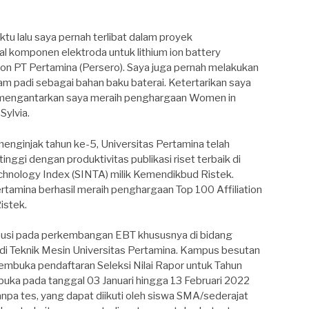
ktu lalu saya pernah terlibat dalam proyek
 komponen elektroda untuk lithium ion battery
n PT Pertamina (Persero). Saya juga pernah melakukan
m padi sebagai bahan baku baterai. Ketertarikan saya
, mengantarkan saya meraih penghargaan Women in
Sylvia.
 menginjak tahun ke-5, Universitas Pertamina telah
nggi dengan produktivitas publikasi riset terbaik di
echnology Index (SINTA) milik Kemendikbud Ristek.
ertamina berhasil meraih penghargaan Top 100 Affiliation
istek.
ibusi pada perkembangan EBT khususnya di bidang
di Teknik Mesin Universitas Pertamina. Kampus besutan
embuka pendaftaran Seleksi Nilai Rapor untuk Tahun
uka pada tanggal 03 Januari hingga 13 Februari 2022
anpa tes, yang dapat diikuti oleh siswa SMA/sederajat