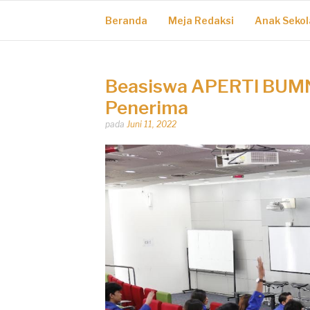
Beranda
Meja Redaksi
Anak Sekol
Beasiswa APERTI BUMN D
Penerima
Dipos
pada
Juni 11, 2022
oleh
Dhirga
Erlangga