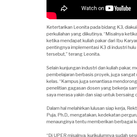
Ketertarikan Leonita pada bidang K3, diakui
perkuliahan yang diikutinya. “Misalnya ketika
ketika mendapat kuliah pakar dari Ibu Karya
pentingnya implementasi K3 di industri hulu
tersebut,” terang Leonita.
Selain kunjungan industri dan kuliah pakar,
pembelajaran berbasis proyek, juga sanga
kelas. “Kampus juga senantiasa mendorong
penelitian gagasan dosen yang bekerja sam
saya merasa yakin dan siap untuk bersaing d
Dalam hal melahirkan lulusan siap kerja, Rek
Puja, Ph.D., mengatakan, kedekatan per
menaunginya tentu memberikan berbagai k
“Di UPER misalnya, kurikulumnya sudah sesu