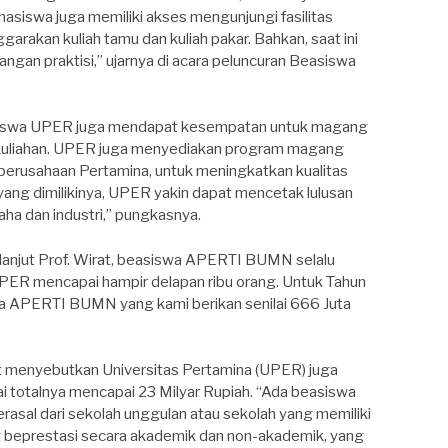
siswa juga memiliki akses mengunjungi fasilitas
arakan kuliah tamu dan kuliah pakar. Bahkan, saat ini
angan praktisi,” ujarnya di acara peluncuran Beasiswa
ahasiswa UPER juga mendapat kesempatan untuk magang
erkuliahan. UPER juga menyediakan program magang
perusahaan Pertamina, untuk meningkatkan kualitas
yang dimilikinya, UPER yakin dapat mencetak lulusan
aha dan industri,” pungkasnya.
 lanjut Prof. Wirat, beasiswa APERTI BUMN selalu
 UPER mencapai hampir delapan ribu orang. Untuk Tahun
swa APERTI BUMN yang kami berikan senilai 666 Juta
 menyebutkan Universitas Pertamina (UPER) juga
ai totalnya mencapai 23 Milyar Rupiah. “Ada beasiswa
rasal dari sekolah unggulan atau sekolah yang memiliki
ng beprestasi secara akademik dan non-akademik, yang