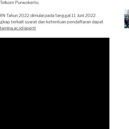
) Telkom Purwokerto.
 Tahun 2022 dimulai pada tanggal 11 Juni 2022
ngkap terkait syarat dan ketentuan pendaftaran dapat
tamina.ac.id/aperti