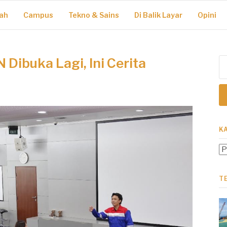
ah
Campus
Tekno & Sains
Di Balik Layar
Opini
ibuka Lagi, Ini Cerita
Ca
un
K
Ka
T