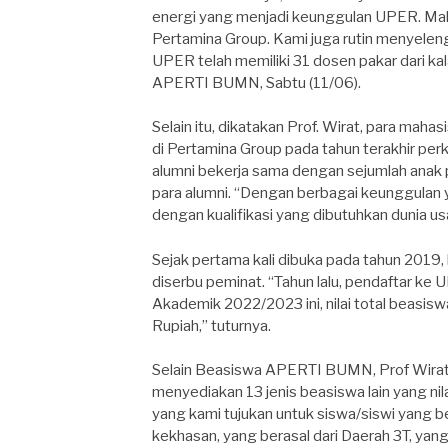
energi yang menjadi keunggulan UPER. Maha
Pertamina Group. Kami juga rutin menyelengg
UPER telah memiliki 31 dosen pakar dari kal
APERTI BUMN, Sabtu (11/06).
Selain itu, dikatakan Prof. Wirat, para m
di Pertamina Group pada tahun terakhir p
alumni bekerja sama dengan sejumlah anak 
para alumni. “Dengan berbagai keunggulan 
dengan kualifikasi yang dibutuhkan dunia us
Sejak pertama kali dibuka pada tahun 2019,
diserbu peminat. “Tahun lalu, pendaftar ke
Akademik 2022/2023 ini, nilai total beasi
Rupiah,” tuturnya.
Selain Beasiswa APERTI BUMN, Prof Wirat
menyediakan 13 jenis beasiswa lain yang nil
yang kami tujukan untuk siswa/siswi yang be
kekhasan, yang berasal dari Daerah 3T, ya