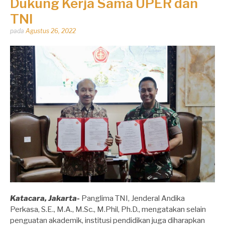
Dukung Kerja Sama UPER dan
TNI
Dipos
pada
Agustus 26, 2022
oleh
Dhirga
Erlangga
Katacara, Jakarta-
Panglima TNI, Jenderal Andika
Perkasa, S.E., M.A., M.Sc., M.Phil, Ph.D., mengatakan selain
penguatan akademik, institusi pendidikan juga diharapkan