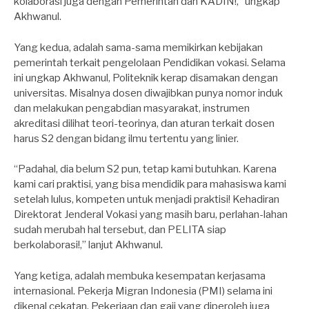
kolaborasi juga dengan Pemerintah dan KADIN!,” ungkap
Akhwanul.
Yang kedua, adalah sama-sama memikirkan kebijakan
pemerintah terkait pengelolaan Pendidikan vokasi. Selama
ini ungkap Akhwanul, Politeknik kerap disamakan dengan
universitas. Misalnya dosen diwajibkan punya nomor induk
dan melakukan pengabdian masyarakat, instrumen
akreditasi dilihat teori-teorinya, dan aturan terkait dosen
harus S2 dengan bidang ilmu tertentu yang linier.
“Padahal, dia belum S2 pun, tetap kami butuhkan. Karena
kami cari praktisi, yang bisa mendidik para mahasiswa kami
setelah lulus, kompeten untuk menjadi praktisi! Kehadiran
Direktorat Jenderal Vokasi yang masih baru, perlahan-lahan
sudah merubah hal tersebut, dan PELITA siap
berkolaborasi!,” lanjut Akhwanul.
Yang ketiga, adalah membuka kesempatan kerjasama
internasional. Pekerja Migran Indonesia (PMI) selama ini
dikenal cekatan. Pekerjaan dan gaji yang diperoleh juga