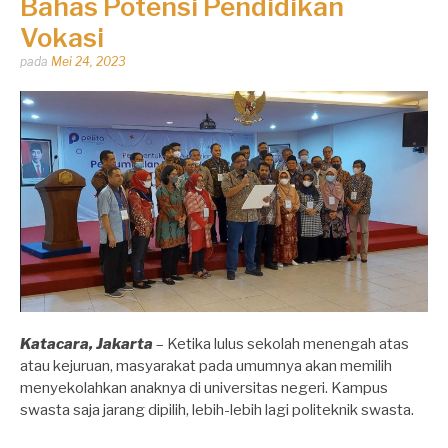
Bahas Potensi Pendidikan
Vokasi
Dipos
pada
Mei 24, 2023
oleh
Dhirga
Erlangga
Katacara, Jakarta
– Ketika lulus sekolah menengah atas
atau kejuruan, masyarakat pada umumnya akan memilih
menyekolahkan anaknya di universitas negeri. Kampus
swasta saja jarang dipilih, lebih-lebih lagi politeknik swasta.