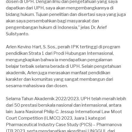
dosen di UPH. Dengan ilmu dan pengetahuan yang saya
dapatkan dari UPH, saya akan mengembangkannya di
bidang hukum. Tujuan penelitian dan disertasi saya yang juga
akan saya persembahkan bagi masyarakat dan
pengembangan hukum di Indonesia,” jelas Dr. Arief
Sulistyanto.
Arlen Kevino Hart, S. Sos., peraih IPK tertinggi di program
pendidikan Strata 1 dari Prodi Hubungan Internasional,
mengungkapkan bahwa ia mendapatkan pengalaman
belajar terbaik selama berada di UPH. Selain pengetahuan
akademik, Arlen juga merasakan manfaat pendidikan
karakter dan komunitas yang sangat membangun dari
sesama mahasiswa dan dosen.
Selama Tahun Akademik 2022/2023, UPH telah meraih lebih
dari 50 prestasi berskala nasional dan internasional, antara
lain: Juara Nasional Philip C. Jessup International Law Moot
Court Competition (ILMCC) 2023, Juara 1 kategori
Pharmaceutical Industry Case Study (PICS) – Pharmanova
ITB 2023, serta mendapatkan akreditasi UNGGUL dari