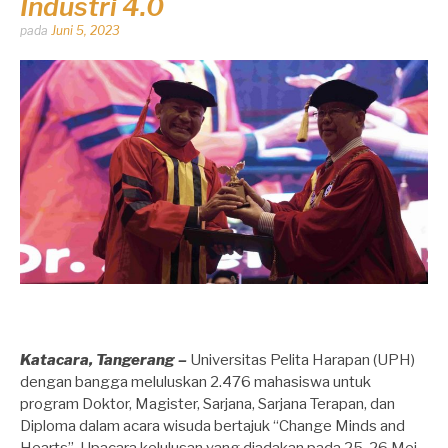
Industri 4.0
Dipos
pada
Juni 5, 2023
oleh
Dhirga
Erlangga
Katacara, Tangerang –
Universitas Pelita Harapan (UPH)
dengan bangga meluluskan 2.476 mahasiswa untuk
program Doktor, Magister, Sarjana, Sarjana Terapan, dan
Diploma dalam acara wisuda bertajuk “Change Minds and