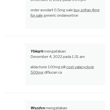
order avodart 0.5mg sale
buy zofran 4mg
for sale
generic ondansetron
Ybkqrh
mengatakan:
Desember 4, 2022 pada 1:31 am
aldactone 100mg pill
cost valacyclovir
500mg
diflucan ca
Wszdvn
mengatakan: