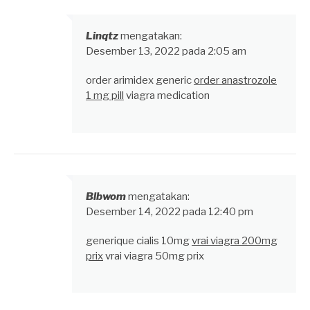
Linqtz
mengatakan:
Desember 13, 2022 pada 2:05 am
order arimidex generic
order anastrozole
1 mg pill
viagra medication
Blbwom
mengatakan:
Desember 14, 2022 pada 12:40 pm
generique cialis 10mg
vrai viagra 200mg
prix
vrai viagra 50mg prix