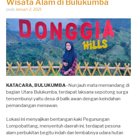
Wisata Alam di Bulukumba
Dipos
pada
Januari 2, 2021
oleh
Dhirga
Erlangga
KATACARA, BULUKUMBA
–Nun jauh mata memandang di
bagian Utara Bulukumba, terdapat laksana sepotong surga
tersembunyi yaitu desa di balik awan dengan keindahan
pemandangan menawan.
Lokasi ini menyajikan bentangan kaki Pegunungan
Lompobattang, menyentuh daerah ini, terdapat pesona
alam perbukitan begitu indah dan lembabnya udara hutan