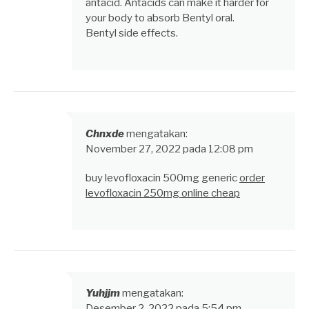
antacid. Antacids can make it harder for
your body to absorb Bentyl oral.
Bentyl side effects.
Chnxde
mengatakan:
November 27, 2022 pada 12:08 pm
buy levofloxacin 500mg generic
order
levofloxacin 250mg online cheap
Yuhjjm
mengatakan:
Desember 2, 2022 pada 5:54 pm