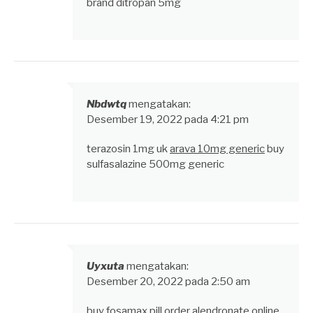
brand ditropan 5mg
Nbdwtq
mengatakan:
Desember 19, 2022 pada 4:21 pm
terazosin 1mg uk
arava 10mg generic
buy
sulfasalazine 500mg generic
Uyxuta
mengatakan:
Desember 20, 2022 pada 2:50 am
buy fosamax pill
order alendronate online