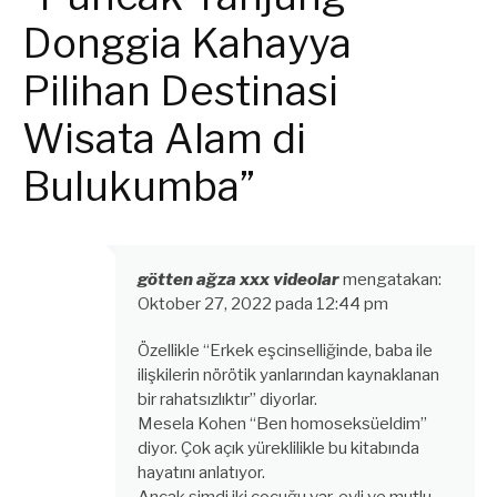
Donggia Kahayya
Pilihan Destinasi
Wisata Alam di
Bulukumba”
götten ağza xxx videolar
mengatakan:
Oktober 27, 2022 pada 12:44 pm
Özellikle “Erkek eşcinselliğinde, baba ile
ilişkilerin nörötik yanlarından kaynaklanan
bir rahatsızlıktır” diyorlar.
Mesela Kohen “Ben homoseksüeldim”
diyor. Çok açık yüreklilikle bu kitabında
hayatını anlatıyor.
Ancak şimdi iki çocuğu var, evli ve mutlu