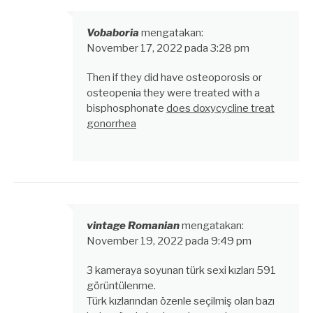
Vobaboria
mengatakan:
November 17, 2022 pada 3:28 pm
Then if they did have osteoporosis or
osteopenia they were treated with a
bisphosphonate
does doxycycline treat
gonorrhea
vintage Romanian
mengatakan:
November 19, 2022 pada 9:49 pm
3 kameraya soyunan türk sexi kızları 591
görüntülenme.
Türk kızlarından özenle seçilmiş olan bazı