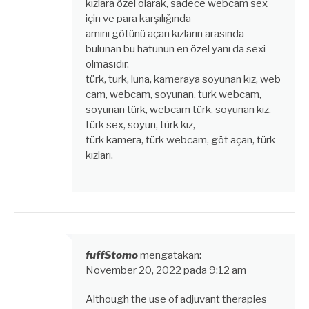
kızlara özel olarak, sadece webcam sex
için ve para karşılığında
amını götünü açan kızların arasında
bulunan bu hatunun en özel yanı da sexi
olmasıdır.
türk, turk, luna, kameraya soyunan kız, web
cam, webcam, soyunan, turk webcam,
soyunan türk, webcam türk, soyunan kız,
türk sex, soyun, türk kız,
türk kamera, türk webcam, göt açan, türk
kızları.
fuffStomo
mengatakan:
November 20, 2022 pada 9:12 am
Although the use of adjuvant therapies