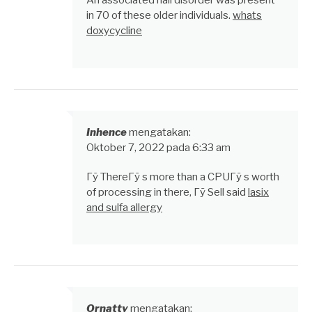
An associated nail disorder was present
in 70 of these older individuals.
whats
doxycycline
Inhence
mengatakan:
Oktober 7, 2022 pada 6:33 am
Гў ThereГў s more than a CPUГў s worth
of processing in there, Гў Sell said
lasix
and sulfa allergy
Ornatty
mengatakan: