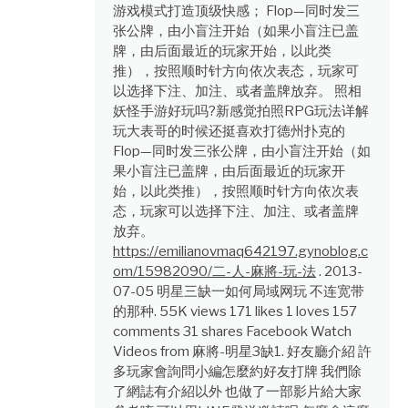
游戏模式打造顶级快感； Flop—同时发三
张公牌，由小盲注开始（如果小盲注已盖
牌，由后面最近的玩家开始，以此类
推），按照顺时针方向依次表态，玩家可
以选择下注、加注、或者盖牌放弃。 照相
妖怪手游好玩吗?新感觉拍照RPG玩法详解
玩大表哥的时候还挺喜欢打德州扑克的
Flop—同时发三张公牌，由小盲注开始（如
果小盲注已盖牌，由后面最近的玩家开
始，以此类推），按照顺时针方向依次表
态，玩家可以选择下注、加注、或者盖牌
放弃。
https://emilianovmaq642197.gynoblog.c
om/15982090/二-人-麻將-玩-法
. 2013-
07-05 明星三缺一如何局域网玩 不连宽带
的那种. 55K views 171 likes 1 loves 157
comments 31 shares Facebook Watch
Videos from 麻將-明星3缺1. 好友廳介紹 許
多玩家會詢問小編怎麼約好友打牌 我們除
了網誌有介紹以外 也做了一部影片給大家