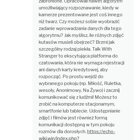
zabronione. Opracowali nawet algorytm
umożliwiający rozpoznawanie, kiedy w
kamerze prezentowane jest coś innego
niż twarz. Czy możesz sobie wyobrazić
zadanie wprowadzania danych dla tego
algorytmu? Jak myślisz, ile różnych zdjęć
kutasów musieli obejrzeć? Brzmi jak
szczególny rodzaj piekła. Talk With
Stranger to ekscytująca platforma do
czatowania, która nie wymaga rejestracji
ani danych karty kredytowej, aby
rozpocząć. Po prostu wejdź do
wybranego pokoju (np. Miłość, Ruletka,
wesoły, Anonimowy, Na Żywo) i zacznij
komunikować się z ludźmi! Możesz to
zrobić na komputerze stacjonarnym,
smartfonie lub tablecie. Udostępnianie
zdjęć i filmów jest również formą
komunikacji dostępną w tym pokoju
rozmów dla dorosłych.
https://echo-
wiki.win/index.php?