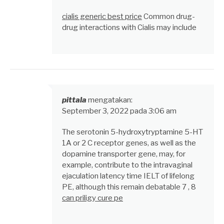
cialis generic best price
Common drug-
drug interactions with Cialis may include
pittala
mengatakan:
September 3, 2022 pada 3:06 am
The serotonin 5-hydroxytryptamine 5-HT
1A or 2 C receptor genes, as well as the
dopamine transporter gene, may, for
example, contribute to the intravaginal
ejaculation latency time IELT of lifelong
PE, although this remain debatable 7 , 8
can priligy cure pe