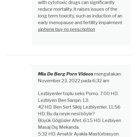
with cytotoxic drugs can significantly
reduce mortality, it raises issues of the
long term toxicity, such as induction of an
early menopause and fertility impairment
siphene buy no prescription
Mia De Berg Porn Videos
mengatakan:
November 23, 2022 pada 6:32 am
Lezbiyenler toplu seks Porno. 7:00 HD.
Lezbiyen Ben Sarışın. 13:
42 HD. Ben Sert Sikiş Lezbiyenler. 11:56
HD. Bu da neyin nesi böyle?
Büyük Göğüsler Afet. 6:15 HD. Lezbiyen
Masaj Dış Mekanda.
5:32 HD. Amatör Ayakla Mastürbasyon