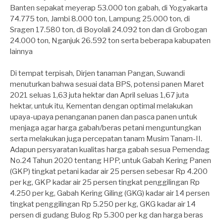
Banten sepakat meyerap 53.000 ton gabah, di Yogyakarta
74.775 ton, Jambi 8.000 ton, Lampung 25.000 ton, di
Sragen 17.580 ton, di Boyolali 24.092 ton dan di Grobogan
24.000 ton, Nganjuk 26.592 ton serta beberapa kabupaten
lainnya
Di tempat terpisah, Dirjen tanaman Pangan, Suwandi
menuturkan bahwa sesuai data BPS, potensi panen Maret
2021 seluas 1,63 juta hektar dan April seluas 1,67 juta
hektar, untuk itu, Kementan dengan optimal melakukan
upaya-upaya penanganan panen dan pasca panen untuk
menjaga agar harga gabah/beras petani menguntungkan
serta melakukan juga percepatan tanam Musim Tanam-II.
Adapun persyaratan kualitas harga gabah sesua Pemendag
No.24 Tahun 2020 tentang HPP, untuk Gabah Kering Panen
(GKP) tingkat petani kadar air 25 persen sebesar Rp 4.200
per kg, GKP kadar air 25 persen tingkat penggilingan Rp
4.250 per kg, Gabah Kering Giling (GKG) kadar air 14 persen
tingkat penggilingan Rp 5.250 per kg, GKG kadar air 14
persen di gudang Bulog Rp 5.300 per kg dan harga beras