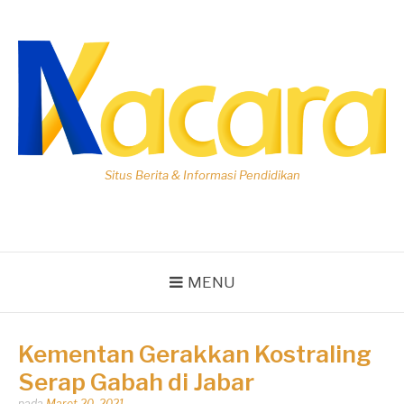
Lompat
ke
konten
Situs Berita & Informasi Pendidikan
MENU
Kementan Gerakkan Kostraling
Serap Gabah di Jabar
Dipos
pada
Maret 20, 2021