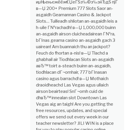
иµЊењєжёёж€ЏеҐЅз‰©з­‰зќЂдЅ пјЃ
в—Џ 200+ Premium 777 Slots Saor an-
asgaidh Geamannan Casino & Jackpot
Slots… Tuilleadh shliotan an-asgaidh leis a
h-uile Г№rachadh! в—Џ 1,000,000 buinn
an-asgaidh airson cluicheadairean Г№ra,
bГІnas geama casino an-asgaidh gach 3
uairean! Am buannaich thu an jackpot?
Feuch do fhortan a-nis! в—Џ Tlachd a
ghabhail air Tiodhlacan Slots an-asgaidh
aвЂ™ toirt a-steach buinn an-asgaidh,
tiodhlacan dГ¬omhair, 777 bГІnasan
casino agus barrachd! в—Џ Mothaich
draoidheachd Las Vegas agus ullaich
airson beairteas! SnГ¬omh cuid de
dhвЂ™ innealan slot Downtown Las
Vegas aig an taigh! Are you getting the
free resources, updates, and special
offers we send out every week in our
teacher newsletter? JILI WIN is a place
for you to play popular casino online