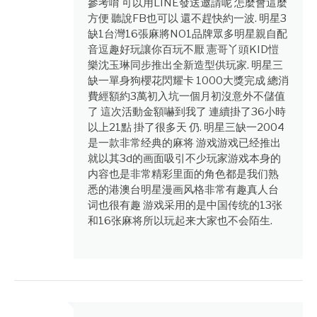
參考唷 可以用LINE發送邀請呢 怎麼會這麼
方便 聽說FB也可以 還不趕快約一波. 明星3
缺1台灣16張麻將NO1品牌眾多明星親自配
音逗趣好玩讓你百玩不厭 憲哥丫頭KID愷
樂沈玉琳同步推出全新造型供玩家. 明星三
缺一單身狗櫻花閃耀卡 1000大獎完成 總消
費經額約3萬初入坑一個月初沒意外不儲值
了 這次活動金額嚇到我了 連續掛了36小時
以上21點 掛了很多天 仍. 明星三缺一2004
是一款非常经典的麻将 游戏游戏已经推出
就以其3d的画面吸引不少玩家游戏本身的
内容也是非常精彩里面的角色都是我们熟
悉的港澳台明星漫画风格非常有趣真人台
词也很有趣 游戏采用的是中国传统的13张
和16张麻将所以玩起来大家也不会陌生.