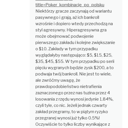
title=Poker_kombinacje_po_polsku
Niektórzy gracze zaczynają od wariantu
pasywnego i grają, aż ich bankroll
wzrośnie i dopiero wtedy przechodzą na
styl agresywny. Hiperagresywna gra
może obejmować podwojenie
pierwszego zakładu i kolejne zwiększanie
o $10. Zakłady w tym przypadku
wyglądałyby następująco: $5, $15, $25,
$35, $45, $55. W tym przypadku po serii
pięciu wygranych będzie zysk $200, a to
podwaja twój bankroll. Nie jest to wiele,
ale zwróćmy uwagę, że
prawdopodobieństwo nietrafienia
zaznaczonego przez nas tuzina przez 4
losowania z rzędu wynosi jedynie 1.84%,
czyli tyle, co nic. Jeżeli jednak czwarty
zakład przegramy, to w piątym ryzyko
przegranej wynosi już tylko 0.5%!
Oczywiście to tylko liczby wynikające z