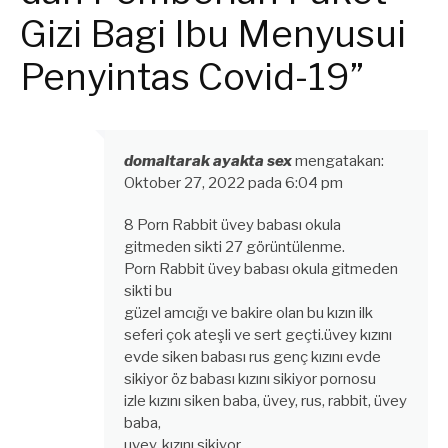
Gizi Bagi Ibu Menyusui
Penyintas Covid-19”
domaltarak ayakta sex
mengatakan:
Oktober 27, 2022 pada 6:04 pm
8 Porn Rabbit üvey babası okula
gitmeden sikti 27 görüntülenme.
Porn Rabbit üvey babası okula gitmeden
sikti bu
güzel amcığı ve bakire olan bu kızın ilk
seferi çok ateşli ve sert geçti.üvey kızını
evde siken babası rus genç kızını evde
sikiyor öz babası kızını sikiyor pornosu
izle kızını siken baba, üvey, rus, rabbit, üvey
baba,
uvey, kızını sikiyor.