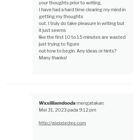
your thoughts prior to writing.
I have had a hard time clearing my mind in
getting my thoughts
out. I truly do take pleasure in writing but
it just seems
like the first 10 to 15 minutes are wasted
just trying to figure
out how to begin. Any ideas or hints?
Many thanks!
Wxxilliamdooda
mengatakan:
Mei 31, 2023 pada 9:12 pm
http://gjgjgjgdgs.com