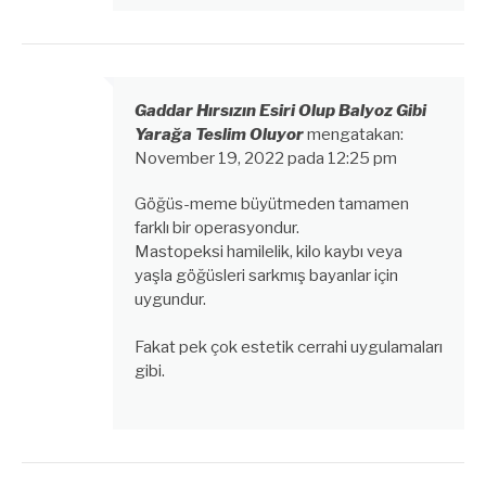
Gaddar Hırsızın Esiri Olup Balyoz Gibi
Yarağa Teslim Oluyor
mengatakan:
November 19, 2022 pada 12:25 pm
Göğüs-meme büyütmeden tamamen
farklı bir operasyondur.
Mastopeksi hamilelik, kilo kaybı veya
yaşla göğüsleri sarkmış bayanlar için
uygundur.
Fakat pek çok estetik cerrahi uygulamaları
gibi.