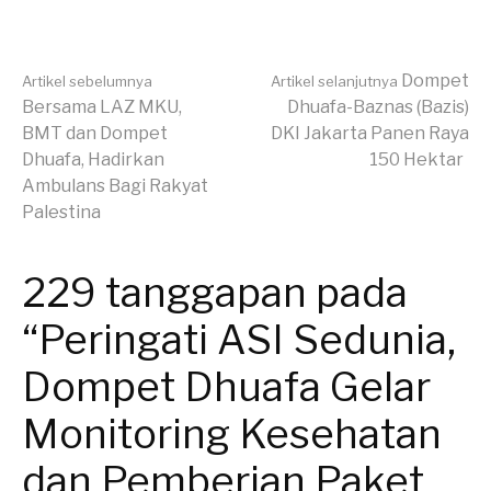
Lanjut
Dompet
Artikel sebelumnya
Artikel selanjutnya
Bersama LAZ MKU,
Dhuafa-Baznas (Bazis)
BMT dan Dompet
DKI Jakarta Panen Raya
Membaca
Dhuafa, Hadirkan
150 Hektar
Ambulans Bagi Rakyat
Palestina
229 tanggapan pada
“Peringati ASI Sedunia,
Dompet Dhuafa Gelar
Monitoring Kesehatan
dan Pemberian Paket