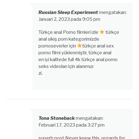
Russian Sleep Experiment
mengatakan:
Januari 2, 2023 pada 9:05 pm
Türkçe anal Porno filmleri izle
türkçe
anal sikiş porn kategorimizde
pornoseverler için
türkçe anal sex
porno filmi yüklenmiştir, türkçe anal
en iyi kalitede full 4k türkçe anal porno
seks videoları için alanımızı
zi.
Tona Stoneback
mengatakan:
Februari 17, 2023 pada 3:27 pm
superb post.Never knew this, regards for