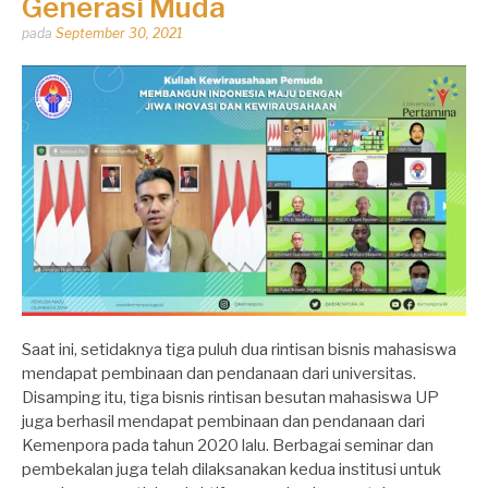
Generasi Muda
Dipos
pada
September 30, 2021
oleh
Dhirga
Erlangga
Saat ini, setidaknya tiga puluh dua rintisan bisnis mahasiswa
mendapat pembinaan dan pendanaan dari universitas.
Disamping itu, tiga bisnis rintisan besutan mahasiswa UP
juga berhasil mendapat pembinaan dan pendanaan dari
Kemenpora pada tahun 2020 lalu. Berbagai seminar dan
pembekalan juga telah dilaksanakan kedua institusi untuk