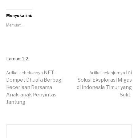
Menyukai ini:
Memuat...
Laman:
1
2
Lanjut
NET-
Ini
Artikel sebelumnya
Artikel selanjutnya
Dompet Dhuafa Berbagi
Solusi Eksplorasi Migas
Keceriaan Bersama
di Indonesia Timur yang
Membaca
Anak-anak Penyintas
Sulit
Jantung
Cari
untuk: