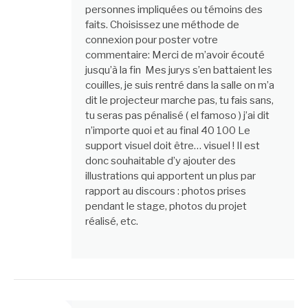
personnes impliquées ou témoins des
faits. Choisissez une méthode de
connexion pour poster votre
commentaire: Merci de m’avoir écouté
jusqu’à la fin Mes jurys s’en battaient les
couilles, je suis rentré dans la salle on m’a
dit le projecteur marche pas, tu fais sans,
tu seras pas pénalisé ( el famoso ) j’ai dit
n’importe quoi et au final 40 100 Le
support visuel doit être… visuel ! Il est
donc souhaitable d’y ajouter des
illustrations qui apportent un plus par
rapport au discours : photos prises
pendant le stage, photos du projet
réalisé, etc.