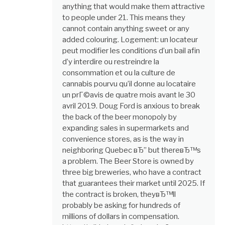
anything that would make them attractive
to people under 21. This means they
cannot contain anything sweet or any
added colouring. Logement: un locateur
peut modifier les conditions d’un bail afin
d’y interdire ou restreindre la
consommation et ou la culture de
cannabis pourvu qu’il donne au locataire
un prГ©avis de quatre mois avant le 30
avril 2019. Doug Ford is anxious to break
the back of the beer monopoly by
expanding sales in supermarkets and
convenience stores, as is the way in
neighboring Quebec вЂ” but thereвЂ™s
a problem. The Beer Store is owned by
three big breweries, who have a contract
that guarantees their market until 2025. If
the contract is broken, theyвЂ™ll
probably be asking for hundreds of
millions of dollars in compensation.