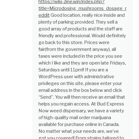
https://wiki-zine.win/index.php?
title=Microdosing_mushrooms_dosage_r
eddit
Good location, really nice inside and
plenty of parking provided. They sell a
good array of products and the staff are
friendly and professional. Would definitely
go back to this store. Prices were
fair(from the government anyway), all
taxes were included in the price you see
which I like and they are open late Fridays,
Saturdays until 11pm!! If you are a
WordPress user with administrative
privileges on this site, please enter your
email address in the box below and click
“Send”. You will then receive an email that
helps you regain access. At Bud Express
Now weed dispensary, we have a variety
of high-quality mail order marijuana
available for purchase online in Canada.
No matter what your needs are, we’ve
got you covered! From strains tailored to