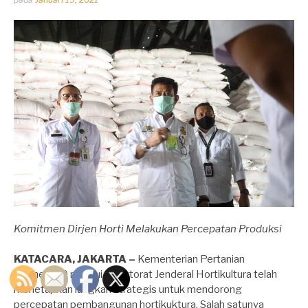
oleh
Dhirga
Erlangga
Komitmen Dirjen Horti Melakukan Percepatan Produksi
KATACARA, JAKARTA –
Kementerian Pertanian
(Kementan) melalui Direktorat Jenderal Hortikultura telah
menetapkan langkah strategis untuk mendorong
percepatan pembangunan hortikuktura. Salah satunya