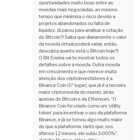
oportunidades muito boas entre as
moedas mais negociadas, ao mesmo
tempo que minimiza o risco devido a
projetos abandonados ou falta de
liquidez. Já parou para analisar a cotação
do Bitcoin?! Saiba que diariamente o valor
da moeda virtual poderá variar, então,
descubra quanto está o Bitcoin hoje?!
O Bit Ensina vai te mostrar todos os
detalhes sobre a moeda. Outra moeda
em crescimento e que merece muita
atenção dos criptoinvestidores é a
Binance Coin (5º lugar), que já é a terceira
maior criptomoeda do mundo, atrás
apenas do Bitcoin e da Ethereum. “O
Binance Coin foi criado como um ‘utility
token’ para incentivar o uso da plataforma
Binance, e já se tornou algo muito maior
do que a plataforma, tanto que, nos
últimos 12 meses, ele subiu 3.000%”,