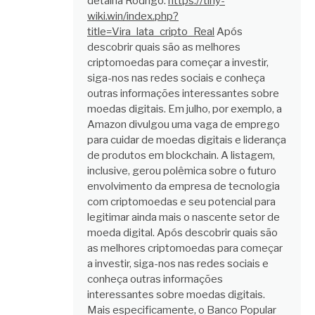
detalha Rodrigo.
https://tiny-
wiki.win/index.php?
title=Vira_lata_cripto_Real
Após
descobrir quais são as melhores
criptomoedas para começar a investir,
siga-nos nas redes sociais e conheça
outras informações interessantes sobre
moedas digitais. Em julho, por exemplo, a
Amazon divulgou uma vaga de emprego
para cuidar de moedas digitais e liderança
de produtos em blockchain. A listagem,
inclusive, gerou polêmica sobre o futuro
envolvimento da empresa de tecnologia
com criptomoedas e seu potencial para
legitimar ainda mais o nascente setor de
moeda digital. Após descobrir quais são
as melhores criptomoedas para começar
a investir, siga-nos nas redes sociais e
conheça outras informações
interessantes sobre moedas digitais.
Mais especificamente, o Banco Popular