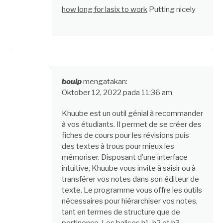
how long for lasix to work
Putting nicely
boulp
mengatakan:
Oktober 12, 2022 pada 11:36 am
Khuube est un outil génial à recommander
à vos étudiants. Il permet de se créer des
fiches de cours pour les révisions puis
des textes à trous pour mieux les
mémoriser. Disposant d’une interface
intuitive, Khuube vous invite à saisir ou à
transférer vos notes dans son éditeur de
texte. Le programme vous offre les outils
nécessaires pour hiérarchiser vos notes,
tant en termes de structure que de