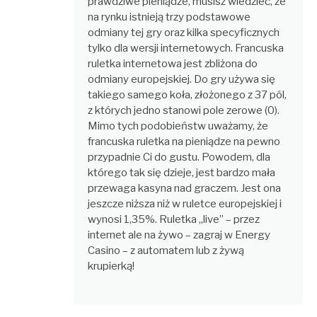
prawdziwe pieniądze, musisz wiedzieć, że
na rynku istnieją trzy podstawowe
odmiany tej gry oraz kilka specyficznych
tylko dla wersji internetowych. Francuska
ruletka internetowa jest zbliżona do
odmiany europejskiej. Do gry używa się
takiego samego koła, złożonego z 37 pól,
z których jedno stanowi pole zerowe (0).
Mimo tych podobieństw uważamy, że
francuska ruletka na pieniądze na pewno
przypadnie Ci do gustu. Powodem, dla
którego tak się dzieje, jest bardzo mała
przewaga kasyna nad graczem. Jest ona
jeszcze niższa niż w ruletce europejskiej i
wynosi 1,35%. Ruletka „live” – przez
internet ale na żywo – zagraj w Energy
Casino – z automatem lub z żywą
krupierką!