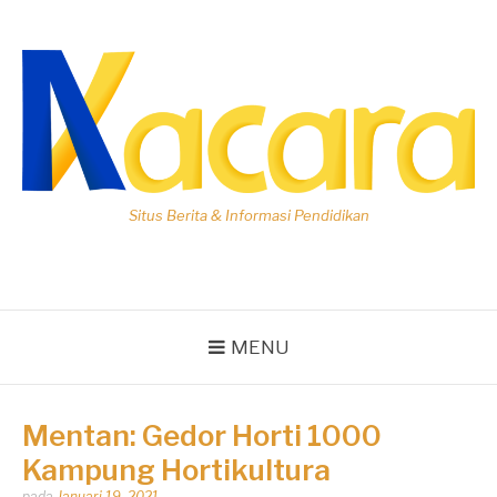
Lompat
ke
konten
Situs Berita & Informasi Pendidikan
MENU
Mentan: Gedor Horti 1000
Kampung Hortikultura
Dipos
pada
Januari 19, 2021