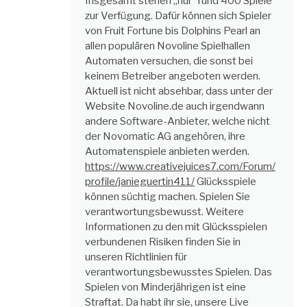
Insgesamt stehen „nur“ rund 400 Spiele
zur Verfügung. Dafür können sich Spieler
von Fruit Fortune bis Dolphins Pearl an
allen populären Novoline Spielhallen
Automaten versuchen, die sonst bei
keinem Betreiber angeboten werden.
Aktuell ist nicht absehbar, dass unter der
Website Novoline.de auch irgendwann
andere Software-Anbieter, welche nicht
der Novomatic AG angehören, ihre
Automatenspiele anbieten werden.
https://www.creativejuices7.com/Forum/
profile/janieguertin411/
Glücksspiele
können süchtig machen. Spielen Sie
verantwortungsbewusst. Weitere
Informationen zu den mit Glücksspielen
verbundenen Risiken finden Sie in
unseren Richtlinien für
verantwortungsbewusstes Spielen. Das
Spielen von Minderjährigen ist eine
Straftat. Da habt ihr sie, unsere Live