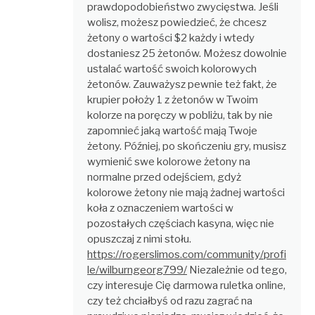
prawdopodobieństwo zwycięstwa. Jeśli
wolisz, możesz powiedzieć, że chcesz
żetony o wartości $2 każdy i wtedy
dostaniesz 25 żetonów. Możesz dowolnie
ustalać wartość swoich kolorowych
żetonów. Zauważysz pewnie też fakt, że
krupier położy 1 z żetonów w Twoim
kolorze na poręczy w pobliżu, tak by nie
zapomnieć jaką wartość mają Twoje
żetony. Później, po skończeniu gry, musisz
wymienić swe kolorowe żetony na
normalne przed odejściem, gdyż
kolorowe żetony nie mają żadnej wartości
koła z oznaczeniem wartości w
pozostałych częściach kasyna, więc nie
opuszczaj z nimi stołu.
https://rogerslimos.com/community/profi
le/wilburngeorg799/
Niezależnie od tego,
czy interesuje Cię darmowa ruletka online,
czy też chciałbyś od razu zagrać na