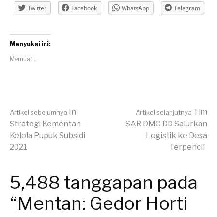
Twitter
Facebook
WhatsApp
Telegram
Menyukai ini:
Memuat...
Lanjut
Ini
Tim
Artikel sebelumnya
Artikel selanjutnya
Strategi Kementan
SAR DMC DD Salurkan
Kelola Pupuk Subsidi
Logistik ke Desa
Membaca
2021
Terpencil
5,488 tanggapan pada
“Mentan: Gedor Horti