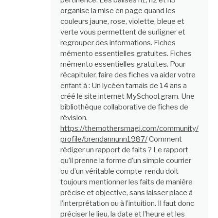
pertinence. Les balises h1, h2 et h3
organise la mise en page quand les
couleurs jaune, rose, violette, bleue et
verte vous permettent de surligner et
regrouper des informations. Fiches
mémento essentielles gratuites. Fiches
mémento essentielles gratuites. Pour
récapituler, faire des fiches va aider votre
enfant à : Un lycéen tarnais de 14 ans a
créé le site internet MySchool.gram. Une
bibliothèque collaborative de fiches de
révision.
https://themothersmagi.com/community/
profile/brendannunn1987/
Comment
rédiger un rapport de faits ? Le rapport
qu’il prenne la forme d’un simple courrier
ou d’un véritable compte-rendu doit
toujours mentionner les faits de manière
précise et objective, sans laisser place à
l’interprétation ou à l’intuition. Il faut donc
préciser le lieu, la date et l’heure et les