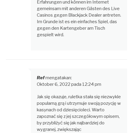
Erfahrungen und können im Internet
gemeinsam mit anderen Gästen des Live
Casinos gegen Blackjack Dealer antreten.
Im Grunde ist es ein einfaches Spiel, das
gegen den Kartengeber am Tisch
gespielt wird.
Ref
mengatakan:
Oktober 6, 2022 pada 12:24 pm
Jak się okazuje, ruletka stała się niezwykle
popularną grą i utrzymuje swoją pozycję w
kasynach od dziesięcioleci. Warto
zapoznać się z jej szczegółowym opisem,
by przybliżyć się jak najbardziej do
wygranej, zwiększając