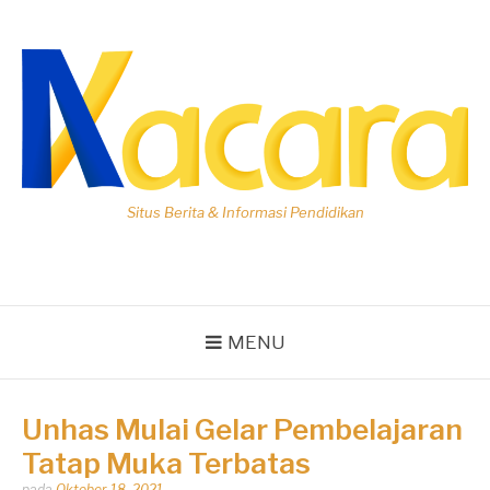
Lompat
ke
konten
Situs Berita & Informasi Pendidikan
MENU
Unhas Mulai Gelar Pembelajaran
Tatap Muka Terbatas
Dipos
pada
Oktober 18, 2021