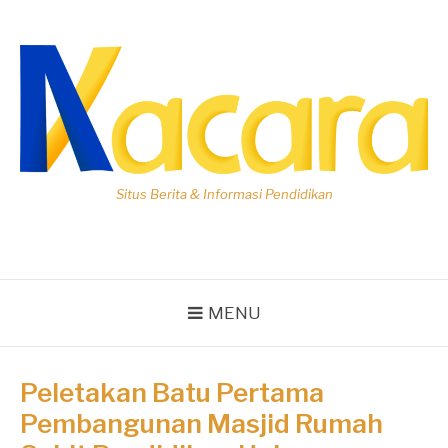
Lompat
ke
konten
Situs Berita & Informasi Pendidikan
MENU
Peletakan Batu Pertama
Pembangunan Masjid Rumah