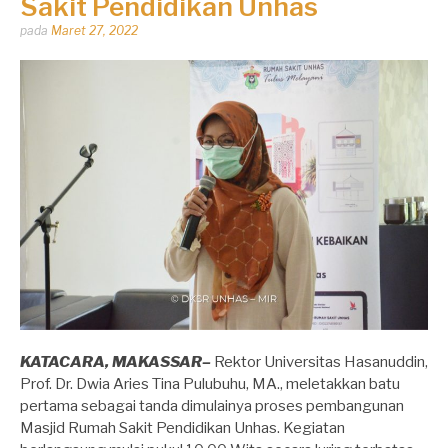
Sakit Pendidikan Unhas
Dipos
pada
Maret 27, 2022
oleh
Dhirga
Erlangga
KATACARA, MAKASSAR–
Rektor Universitas Hasanuddin,
Prof. Dr. Dwia Aries Tina Pulubuhu, MA., meletakkan batu
pertama sebagai tanda dimulainya proses pembangunan
Masjid Rumah Sakit Pendidikan Unhas. Kegiatan