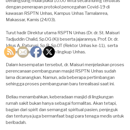
berlangsung mulai pukul 10.00 Wita secara luring terbatas
dengan penerapan protokol pencegahan Covid-19 di
kawasan RSPTN Unhas, Kampus Unhas Tamalanrea,
Makassar, Kamis (24/03).
Turut hadir Direktur utama RSPTN Unhas (Dr. dr. St. Maisuri
Tadjuddin Chalid, Sp.OG (K)) beserta jajarannya, Prof. Dr. dr.
Idrus A. Paturusi, Sp.B, Sp.OT (Rektor Unhas ke-11), serta
beberapa pimpinan dekan lingkup Unhas.
Dalam kesempatan tersebut, dr. Maisuri menjelaskan proses
perencanaan pembangunan masjid RSPTN Unhas sudah
lama dicanangkan. Namun, ada beberapa pertimbangan
sehingga proses pembangunan baru terealisasi saat ini.
Beliau menambahkan, keberadaan masjid di lingkungan
rumah sakit bukan hanya sebagai formalitas. Akan tetapi,
bagian dari spirit dan semangat spiritual pasien, penjeguk
dan tentunya juga bermanfaat bagi para tenaga medis untuk
beribadah.