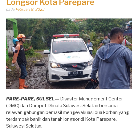
Longsor Kota Parepare
Dipos
pada
Februari 8, 2023
oleh
Dhirga
Erlangga
PARE-PARE, SULSEL
—
Disaster Management Center
(DMC) dan Dompet Dhuafa Sulawesi Selatan bersama
relawan gabungan berhasil mengevakuasi dua korban yang
terdampak banjir dan tanah longsor di Kota Parepare,
Sulawesi Selatan.