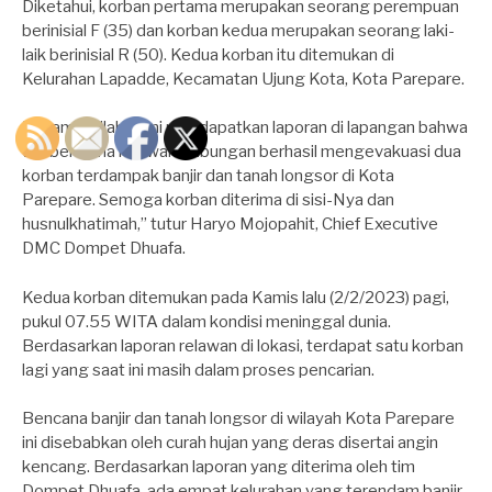
Diketahui, korban pertama merupakan seorang perempuan
berinisial F (35) dan korban kedua merupakan seorang laki-
laik berinisial R (50). Kedua korban itu ditemukan di
Kelurahan Lapadde, Kecamatan Ujung Kota, Kota Parepare.
“Alhamdulillah kami mendapatkan laporan di lapangan bahwa
tim bersama relawan gabungan berhasil mengevakuasi dua
korban terdampak banjir dan tanah longsor di Kota
Parepare. Semoga korban diterima di sisi-Nya dan
husnulkhatimah,” tutur Haryo Mojopahit, Chief Executive
DMC Dompet Dhuafa.
Kedua korban ditemukan pada Kamis lalu (2/2/2023) pagi,
pukul 07.55 WITA dalam kondisi meninggal dunia.
Berdasarkan laporan relawan di lokasi, terdapat satu korban
lagi yang saat ini masih dalam proses pencarian.
Bencana banjir dan tanah longsor di wilayah Kota Parepare
ini disebabkan oleh curah hujan yang deras disertai angin
kencang. Berdasarkan laporan yang diterima oleh tim
Dompet Dhuafa, ada empat kelurahan yang terendam banjir,