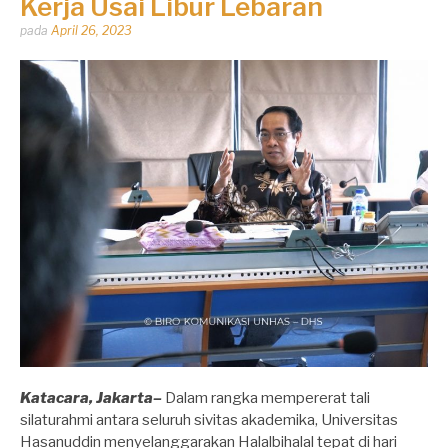
Kerja Usai Libur Lebaran
Dipos
pada
April 26, 2023
oleh
Dhirga
Erlangga
Katacara, Jakarta–
Dalam rangka mempererat tali
silaturahmi antara seluruh sivitas akademika, Universitas
Hasanuddin menyelanggarakan Halalbihalal tepat di hari