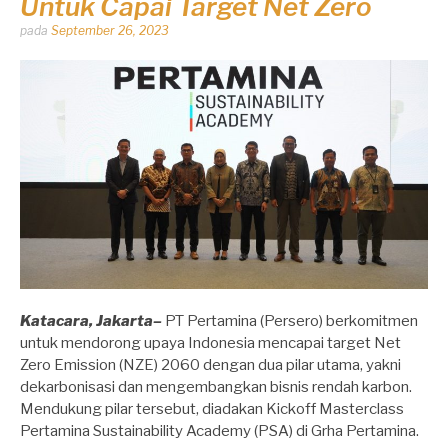
Untuk Capai Target Net Zero
Dipos
pada
September 26, 2023
oleh
Dhirga
Erlangga
Katacara, Jakarta–
PT Pertamina (Persero) berkomitmen
untuk mendorong upaya Indonesia mencapai target Net
Zero Emission (NZE) 2060 dengan dua pilar utama, yakni
dekarbonisasi dan mengembangkan bisnis rendah karbon.
Mendukung pilar tersebut, diadakan Kickoff Masterclass
Pertamina Sustainability Academy (PSA) di Grha Pertamina.