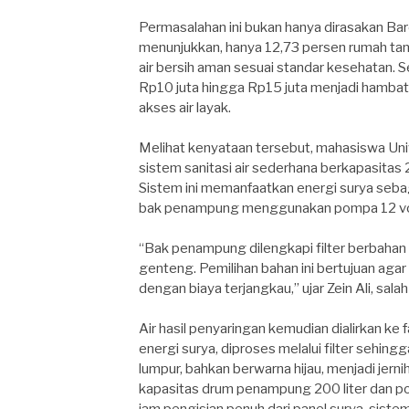
Permasalahan ini bukan hanya dirasakan Ba
menunjukkan, hanya 12,73 persen rumah tan
air bersih aman sesuai standar kesehatan. S
Rp10 juta hingga Rp15 juta menjadi hamba
akses air layak.
Melihat kenyataan tersebut, mahasiswa Uni
sistem sanitasi air sederhana berkapasitas
Sistem ini memanfaatkan energi surya sebag
bak penampung menggunakan pompa 12 volt
“Bak penampung dilengkapi filter berbahan lok
genteng. Pemilihan bahan ini bertujuan a
dengan biaya terjangkau,” ujar Zein Ali, sa
Air hasil penyaringan kemudian dialirkan ke
energi surya, diproses melalui filter sehing
lumpur, bahkan berwarna hijau, menjadi jer
kapasitas drum penampung 200 liter dan p
jam pengisian penuh dari panel surya, sis