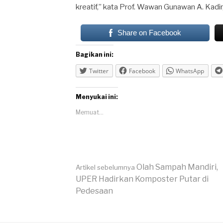
kreatif,” kata Prof. Wawan Gunawan A. Kadir,
Share on Facebook
Bagikan ini:
Twitter
Facebook
WhatsApp
Menyukai ini:
Memuat...
Lanjut
Olah Sampah Mandiri,
Artikel sebelumnya
UPER Hadirkan Komposter Putar di
Pedesaan
Membaca