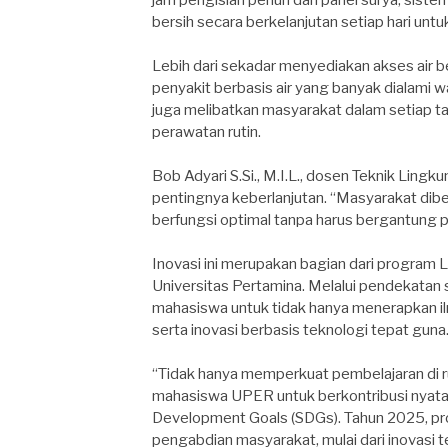
bersih secara berkelanjutan setiap hari un
Lebih dari sekadar menyediakan akses air 
penyakit berbasis air yang banyak dialami 
juga melibatkan masyarakat dalam setiap ta
perawatan rutin.
Bob Adyari S.Si., M.I.L., dosen Teknik Li
pentingnya keberlanjutan. “Masyarakat dib
berfungsi optimal tanpa harus bergantung pad
Inovasi ini merupakan bagian dari progra
Universitas Pertamina. Melalui pendekatan s
mahasiswa untuk tidak hanya menerapkan il
serta inovasi berbasis teknologi tepat guna
“Tidak hanya memperkuat pembelajaran di r
mahasiswa UPER untuk berkontribusi nyata
Development Goals (SDGs). Tahun 2025, pro
pengabdian masyarakat, mulai dari inovasi 