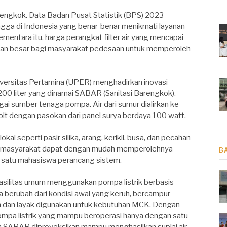
rengkok. Data Badan Pusat Statistik (BPS) 2023
gga di Indonesia yang benar-benar menikmati layanan
ementara itu, harga perangkat filter air yang mencapai
tan besar bagi masyarakat pedesaan untuk memperoleh
versitas Pertamina (UPER) menghadirkan inovasi
 200 liter yang dinamai SABAR (Sanitasi Barengkok).
ai sumber tenaga pompa. Air dari sumur dialirkan ke
 dengan pasokan dari panel surya berdaya 100 watt.
al seperti pasir silika, arang, kerikil, busa, dan pecahan
gar masyarakat dapat dengan mudah memperolehnya
B
lah satu mahasiswa perancang sistem.
 fasilitas umum menggunakan pompa listrik berbasis
ga berubah dari kondisi awal yang keruh, bercampur
nih dan layak digunakan untuk kebutuhan MCK. Dengan
ompa listrik yang mampu beroperasi hanya dengan satu
tem SABAR diproyeksikan mampu menghasilkan suplai air