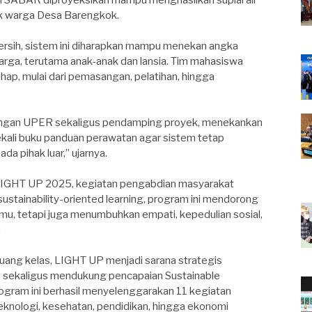
tuk warga Desa Barengkok.
bersih, sistem ini diharapkan mampu menekan angka
warga, terutama anak-anak dan lansia. Tim mahasiswa
hap, mulai dari pemasangan, pelatihan, hingga
ngkungan UPER sekaligus pendamping proyek, menekankan
ekali buku panduan perawatan agar sistem tetap
a pihak luar,” ujarnya.
m LIGHT UP 2025, kegiatan pengabdian masyarakat
ustainability-oriented learning, program ini mendorong
mu, tetapi juga menumbuhkan empati, kepedulian sosial,
.
uang kelas, LIGHT UP menjadi sarana strategis
 sekaligus mendukung pencapaian Sustainable
gram ini berhasil menyelenggarakan 11 kegiatan
teknologi, kesehatan, pendidikan, hingga ekonomi