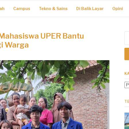
ah
Campus
Tekno & Sains
Di Balik Layar
Opini
 Mahasiswa UPER Bantu
Ca
un
gi Warga
K
Ka
T