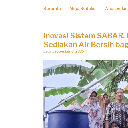
Beranda
Meja Redaksi
Anak Sekol
Inovasi Sistem SABAR,
Sediakan Air Bersih ba
Dipos
pada
September 8, 2025
oleh
Dhirga
Erlangga