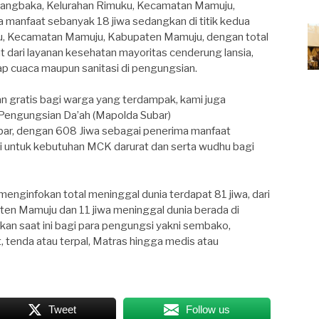
Padangbaka, Kelurahan Rimuku, Kecamatan Mamuju,
manfaat sebanyak 18 jiwa sedangkan di titik kedua
u, Kecamatan Mamuju, Kabupaten Mamuju, dengan total
 dari layanan kesehatan mayoritas cenderung lansia,
ap cuaca maupun sanitasi di pengungsian.
an gratis bagi warga yang terdampak, kami juga
 Pengungsian Da’ah (Mapolda Subar)
lbar, dengan 608 Jiwa sebagai penerima manfaat
si untuk kebutuhan MCK darurat dan serta wudhu bagi
enginfokan total meninggal dunia terdapat 81 jiwa, dari
ten Mamuju dan 11 jiwa meninggal dunia berada di
an saat ini bagi para pengungsi yakni sembako,
t, tenda atau terpal, Matras hingga medis atau
Tweet
Follow us