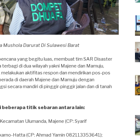
Mushola Darurat Di Sulawesi Barat
encana yang begitu luas, membuat tim SAR Disaster
rbagi di dua wilayah yakni Majene dan Mamuju,
 melakukan aktifitas respon dan mendirikan pos-pos
berada di daerah Majene dan Mamuju dengan
ecara mandiri di pinggir-pinggir jalan dan di tanah
eberapa titik sebaran antara lain:
, Kecamatan Ulumanda, Majene (CP: Syarif
ekarno-Hatta (CP: Ahmad Yamin 082113353641);