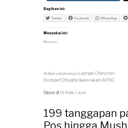
Bagikan ini:
Twitter
Facebook
WhatsApp
Menyukai ini:
Memuat...
Lanjut
Laznas Chevron-
Artikel sebelumnya
Dompet Dhuafa Gelorakan APDC
Membaca
Dipos di
Di Balik Layar
Tag
Dompet
199 tanggapan pa
Dhuafa
Pos hingga Musho