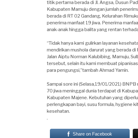
titik pertama berada di Jl. Angsa, Dusun 
Kabupaten Mamuju dengan jumlah penerima 
berada di RT 02 Gandang, Kelurahan Rimuk
penerima manfaat 19 jiwa. Penerima manfaat
anak-anak hingga balita yang rentan terhad
“Tidak hanya kami gulirkan layanan kesehat
mendirikan mushola darurat yang berada di
Jalan Aiptu Norman Kalubibing, Mamuju, Su
tersebut, selain itu kami membuat pipanisa
para pengungsi,”tambah Ahmad Yamin.
Sampai sore ini (Selasa,19/01/2021) BNPB m
70 jiwa meninggal dunia terdapat di Kabupa
Kabupaten Majene. Kebutuhan yang diperluk
perlengkapan bayi, susu formula, hygiene ki
kesehatan.
.
Share on Facebook