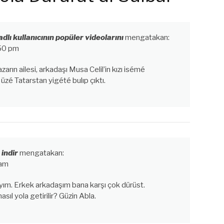
dlı kullanıcının popüler videolarını
mengatakan:
:50 pm
arın ailesi, arkadaşı Musa Celil’in kızı isémé
, üzé Tatarstan yigété bulıp çıktı.
indir
mengatakan:
 am
yım. Erkek arkadaşım bana karşı çok dürüst.
sıl yola getirilir? Güzin Abla.