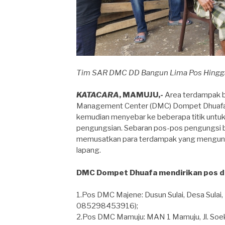
Tim SAR DMC DD Bangun Lima Pos Hingga 
KATACARA
, MAMUJU,-
Area terdampak b
Management Center (DMC) Dompet Dhuafa te
kemudian menyebar ke beberapa titik untuk
pengungsian. Sebaran pos-pos pengungsi 
memusatkan para terdampak yang mengungsi s
lapang.
DMC Dompet Dhuafa mendirikan pos di b
1.Pos DMC Majene: Dusun Sulai, Desa Sulai
085298453916);
2.Pos DMC Mamuju: MAN 1 Mamuju, Jl. So