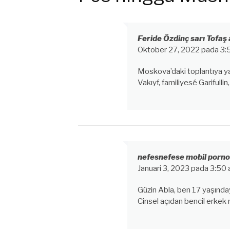
Feride Özdinç sarı Tofaş a
Oktober 27, 2022 pada 3
Moskova’daki toplantıya yaz
Vakıyf, familiyesé Garifullin
nefesnefese mobil porno 
Januari 3, 2023 pada 3:50
Güzin Abla, ben 17 yaşında
Cinsel açıdan bencil erkek na