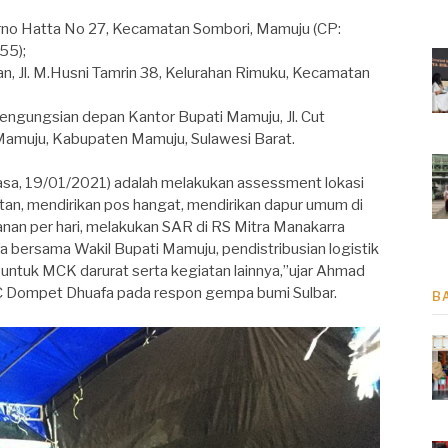
arno Hatta No 27, Kecamatan Sombori, Mamuju (CP:
55);
an, Jl. M.Husni Tamrin 38, Kelurahan Rimuku, Kecamatan
ngungsian depan Kantor Bupati Mamuju, Jl. Cut
amuju, Kabupaten Mamuju, Sulawesi Barat.
sa, 19/01/2021) adalah melakukan assessment lokasi
an, mendirikan pos hangat, mendirikan dapur umum di
an per hari, melakukan SAR di RS Mitra Manakarra
 bersama Wakil Bupati Mamuju, pendistribusian logistik
si untuk MCK darurat serta kegiatan lainnya,”ujar Ahmad
 Dompet Dhuafa pada respon gempa bumi Sulbar.
B