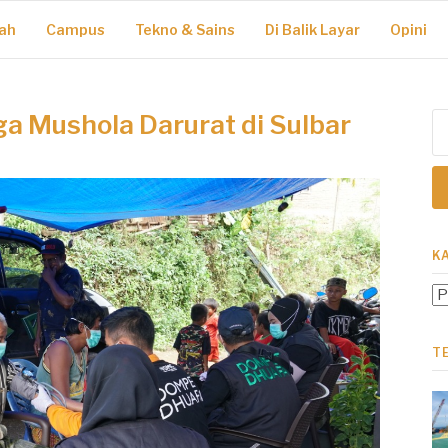
ah
Campus
Tekno & Sains
Di Balik Layar
Opini
ga Mushola Darurat di Sulbar
Ca
un
K
Ka
T