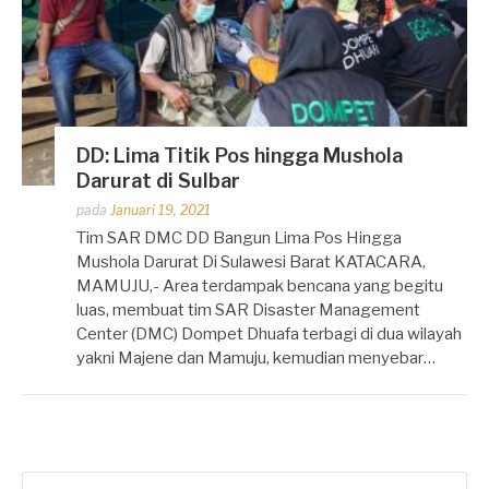
DD: Lima Titik Pos hingga Mushola
Darurat di Sulbar
Dipos
pada
Januari 19, 2021
oleh
Tim SAR DMC DD Bangun Lima Pos Hingga
Dhirga
Mushola Darurat Di Sulawesi Barat KATACARA,
Erlangga
MAMUJU,- Area terdampak bencana yang begitu
luas, membuat tim SAR Disaster Management
Center (DMC) Dompet Dhuafa terbagi di dua wilayah
yakni Majene dan Mamuju, kemudian menyebar…
Cari