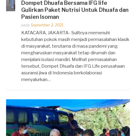
Dompet Dhuafa Bersama IFG life
Gulirkan Paket Nutrisi Untuk Dhuafa dan
Pasien Isoman
Dipos
pada
September 2, 2021
oleh
KATACARA, JAKARTA- Sulitnya memenuhi
Dhirga
kebutuhan pokok masih menjadi permasalahan klasik
Erlangga
di masyarakat, terutama di masa pandemi yang
mengharuskan masyarakat tetap dirumah dan
menjalani isolasi mandiri. Melihat permasalahan
tersebut, Dompet Dhuafa dan IFG Life perusahaan
asuransi jiwa di Indonesia berkolaborasi
menyalurkan…