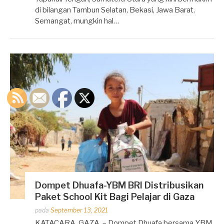
di bilangan Tambun Selatan, Bekasi, Jawa Barat.
Semangat, mungkin hal…
Dompet Dhuafa-YBM BRI Distribusikan
Paket School Kit Bagi Pelajar di Gaza
Dipos
pada
September 13, 2021
oleh
KATACARA, GAZA, – Dompet Dhuafa bersama YBM