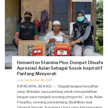
Hemaviton Stamina Plus-Dompet Dhuafa
Apresiasi Aslan Sebagai Sosok Inspiratif
Pantang Menyerah
Dipos
pada
September 18, 2021
oleh
KATACARA, BEKASI, — “Bagaimanapun kesulitan
Dhirga
yang dihadapi, saya pantang untuk mengadahkan
Erlangga
tangan saya menjadi seorang pengemis,” ucap Aslan
Pasaribu, seorang penyandang disabilitas asal
Tapanuli Tengah, Sumatera Utara yang kini bermukim