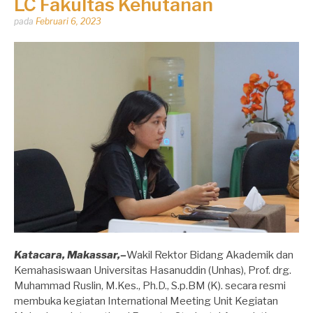
LC Fakultas Kehutanan
Dipos
pada
Februari 6, 2023
oleh
Dhirga
Erlangga
Katacara, Makassar,–
Wakil Rektor Bidang Akademik dan
Kemahasiswaan Universitas Hasanuddin (Unhas), Prof. drg.
Muhammad Ruslin, M.Kes., Ph.D., S.p.BM (K). secara resmi
membuka kegiatan International Meeting Unit Kegiatan