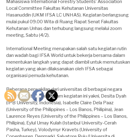
Mahasiswa International Forestry Students’ Association
Local Committee Fakultas Kehutanan Universitas
Hasanuddin (UKM IFSA LC UNHAS). Kegiatan berlangsung
mulai pukul 09.00 Wita di Ruang Rapat Senat Fakultas
Kehutanan Unhas dan terhubung langsung melalui zoom
meeting, Sabtu (4/2).
International Meeting merupakan salah satu kegiatan rutin
dan wadah bagi IFSA World untuk bekerja bersama dalam
menentukan langkah yang dapat diambil untuk memutuskan
kegiatan yang akan dilaksanakan oleh IFSA sebagai
organisasi pemuda kehutanan.
Beberapa perwakilan dari universitas di berbagai negara
yang terlibat dan ikut dalam kegiatan ini yakni, Desita Dyah
(IPB University, Indonesia), Isabelle Claire Dela Paaz
(University of the Philippines – Los Banos, Philipina), Jean
Laurence Reyes (University of the Philippines – Los Banos,
Philipina), Eylul Umay Kulah (Istanbul University-Cerah
Pasha, Turkey), Volodymyr Kravets (University of
Copenhagen, Denmark), Salvatore Ruiu (Universita di