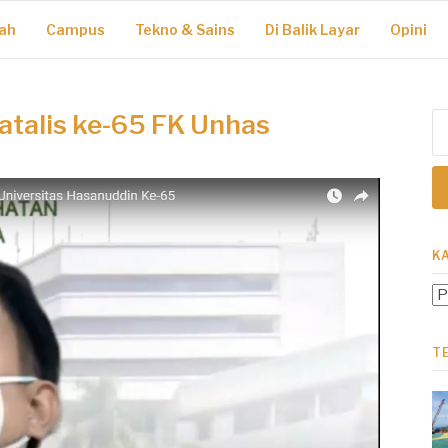
ah
Campus
Tekno & Sains
Di Balik Layar
Opini
atalis ke-65 FK Unhas
Ca
un
K
Ka
T