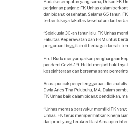
Pada kesempatan yang sama, Dekan FK Unhas
perjalanan panjang FK Unhas dalam berkon
dan bidang kesehatan. Selama 65 tahun, F
terbentuknya fakultas kesehatan dari berbag
“Sejak usia 30-an tahun lalu, FK Unhas mem
Fakultas Keperawatan dan FKM untuk berdi
perguruan tinggi lain di berbagai daerah, te
Prof Budu menyampaikan penghargaan kepa
pandemi Covid-19. Hal ini menjadi bukti n
kesejahteraan dan bersama sama pemerin
Acara puncak penyelenggaraan dies natalis 
Dwia Aries Tina Pulubuhu, MA. Dalam sambu
FK Unhas baik dalam bidang pendidikan, m
“Unhas merasa bersyukur memiliki FK yang dari
Unhas. FK terus memperlihatkan kinerja luar b
dari prodi yang terakreditasi A maupun intern