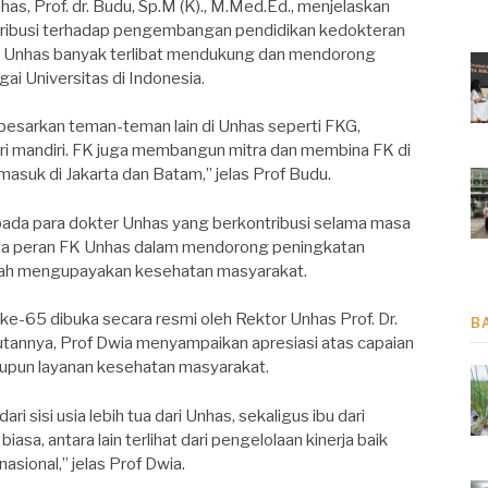
, Prof. dr. Budu, Sp.M (K)., M.Med.Ed., menjelaskan
tribusi terhadap pengembangan pendidikan kedokteran
K Unhas banyak terlibat mendukung dan mendorong
ai Universitas di Indonesia.
besarkan teman-teman lain di Unhas seperti FKG,
ri mandiri. FK juga membangun mitra dan membina FK di
rmasuk di Jakarta dan Batam,” jelas Prof Budu.
da para dokter Unhas yang berkontribusi selama masa
yata peran FK Unhas dalam mendorong peningkatan
tah mengupayakan kesehatan masyarakat.
ke-65 dibuka secara resmi oleh Rektor Unhas Prof. Dr.
B
tannya, Prof Dwia menyampaikan apresiasi atas capaian
aupun layanan kesehatan masyarakat.
 sisi usia lebih tua dari Unhas, sekaligus ibu dari
iasa, antara lain terlihat dari pengelolaan kinerja baik
asional,” jelas Prof Dwia.