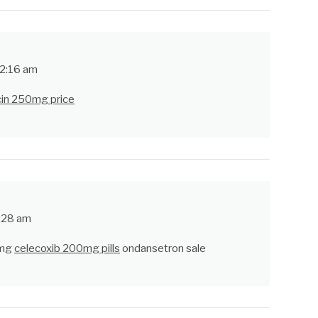
2:16 am
cin 250mg price
:28 am
5mg
celecoxib 200mg pills
ondansetron sale