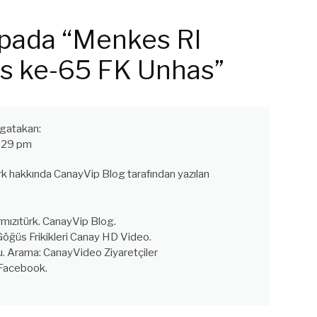
 pada “Menkes RI
lis ke-65 FK Unhas”
gatakan:
:29 pm
ürk hakkında CanayVip Blog tarafından yazılan
ırmızıtürk. CanayVip Blog.
öğüs Frikikleri Canay HD Video.
 Arama: CanayVideo Ziyaretçiler
Facebook.