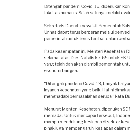
Ditengah pandemi Covid-19, diperlukan kont
fakultas humanis. Salah satunya melalui ev
Sekretaris Daerah mewakili Pemerintah Sul
Unhas dapat terus berperan melalui penyedi
pemerintah untuk terus terlibat dalam berb
Pada kesempatan ini, Menteri Kesehatan RI
selamat atas Dies Natalis ke-65 untuk FK 
yang telah dan akan diambil pemerintah u
ekonomi bangsa.
“Ditengah pandemi Covid-19, banyak hal y
layanan kesehatan yang baik. Hal ini dimaksu
menghadapi permasalahan serupa,” kata Bud
Menurut Menteri Kesehatan, diperlukan SDM,
memadai. Untuk mencapai tersebut, Indone
mampu mendukung kesiapan di sektor kesehat
pihak juga mempengaruhi kesiapan dalam 