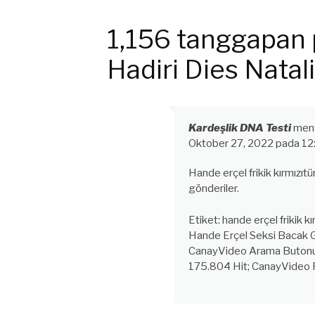
Membaca
1,156 tanggapan
Hadiri Dies Nata
Kardeşlik DNA Testi
men
Oktober 27, 2022 pada 12
Hande erçel frikik kırmızıt
gönderiler.
Etiket: hande erçel frikik k
Hande Erçel Seksi Bacak G
CanayVideo Arama Butonu.
175.804 Hit; CanayVideo 