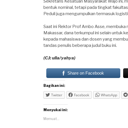
Sekretaris Kesatuan Masyarakat Wajo ini,
bentuk nominal, tetapi pada tingkat fakulta
Peduli juga mengumpulkan termasuk logisti
Saat ini Rektor Prof Ambo Asse, membuka r
Makassar, dana terkumpul ini selain untuk 
kepada mahasiswa dan dosen yang membutuh
tandas penulis beberapa judul buku ini.
(CJ: ulla/yahya)
Share on Facebook
Bagikan ini:
Twitter
Facebook
WhatsApp
Menyukai ini:
Memuat...