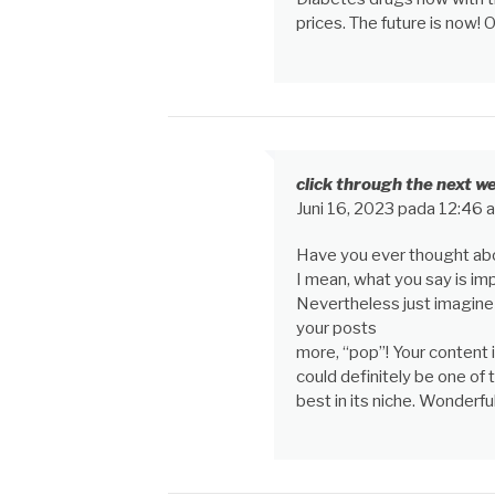
prices. The future is now!
click through the next w
Juni 16, 2023 pada 12:46 
Have you ever thought about
I mean, what you say is imp
Nevertheless just imagine
your posts
more, “pop”! Your content i
could definitely be one of 
best in its niche. Wonderfu