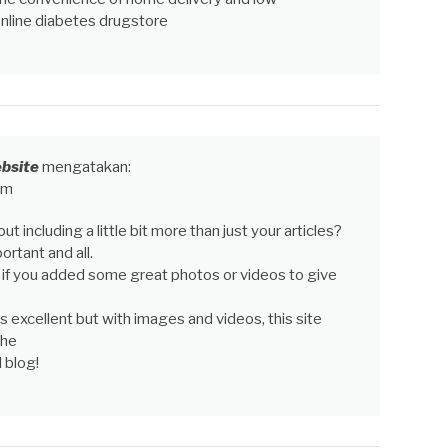
 Online diabetes drugstore
ebsite
mengatakan:
am
 including a little bit more than just your articles?
ortant and all.
 if you added some great photos or videos to give
s excellent but with images and videos, this site
the
l blog!