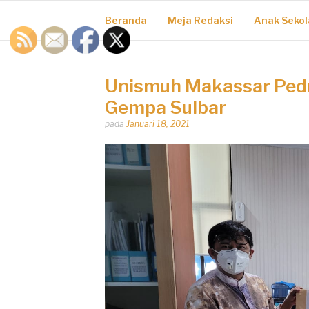
Beranda
Meja Redaksi
Anak Sekol
Unismuh Makassar Pedu
Gempa Sulbar
Dipos
pada
Januari 18, 2021
oleh
Dhirga
Erlangga