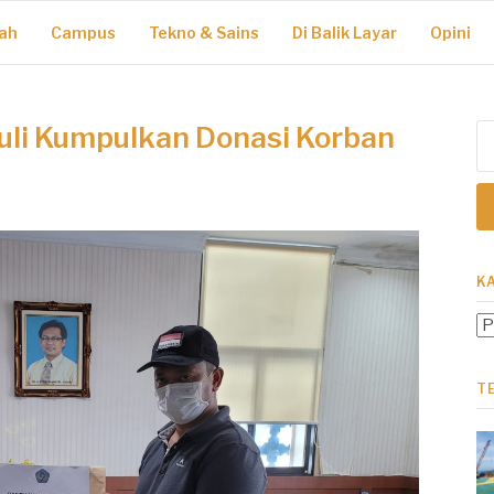
ah
Campus
Tekno & Sains
Di Balik Layar
Opini
li Kumpulkan Donasi Korban
Ca
un
K
Ka
T