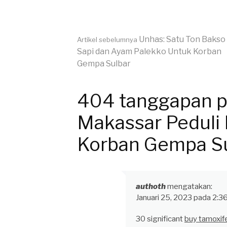
Lanjut
Unhas: Satu Ton Bakso
Artikel sebelumnya
Sapi dan Ayam Palekko Untuk Korban
Gempa Sulbar
Membaca
404 tanggapan 
Makassar Peduli
Korban Gempa Su
authoth
mengatakan:
Januari 25, 2023 pada 2:3
30 significant
buy tamoxif