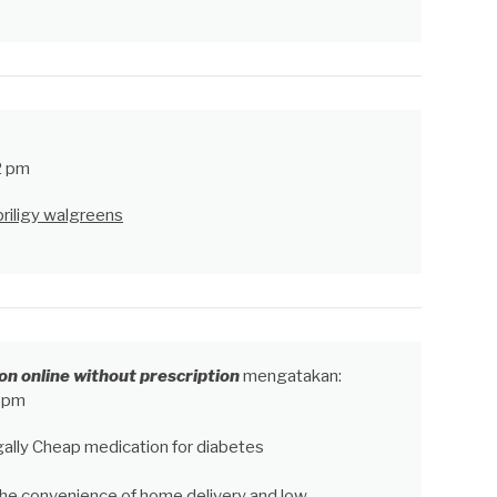
2 pm
priligy walgreens
n online without prescription
mengatakan:
7 pm
egally Cheap medication for diabetes
he convenience of home delivery and low