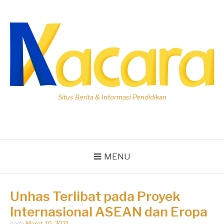
Lompat
ke
konten
Situs Berita & Informasi Pendidikan
MENU
Unhas Terlibat pada Proyek
Internasional ASEAN dan Eropa
Dipos
pada
Maret 10, 2021