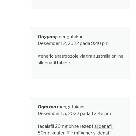
Ooypmq
mengatakan:
Desember 12, 2022 pada 9:40 pm
generic anastrozole
viagra australia online
sildenafil tablets
Oqmxoo
mengatakan:
Desember 15, 2022 pada 12:46 pm
tadalafil 20mg ohne rezept
sildenafil
50mg kaufen fГјr mГ¤nner
sildenafil