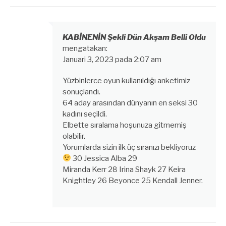
KABİNENİN Şekli Dün Akşam Belli Oldu
mengatakan:
Januari 3, 2023 pada 2:07 am
Yüzbinlerce oyun kullanıldığı anketimiz
sonuçlandı.
64 aday arasından dünyanın en seksi 30
kadını seçildi.
Elbette sıralama hoşunuza gitmemiş
olabilir.
Yorumlarda sizin ilk üç sıranızı bekliyoruz
30 Jessica Alba 29
Miranda Kerr 28 Irina Shayk 27 Keira
Knightley 26 Beyonce 25 Kendall Jenner.