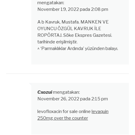
mengatakan:
November 19, 2022 pada 2:08 pm
A b Kavruk, Mustafa. MANKEN VE
OYUNCU ÖZGÜL KAVRUK İLE
ROPÖRTAJ. Söke Ekspres Gazetesi.
tarihinde erişilmiştir.
^ ‘Parmaklıklar Ardında’ yüzünden balayı.
Cxozui
mengatakan:
November 26, 2022 pada 2:15 pm
levofloxacin for sale online
levaquin
250mg over the counter