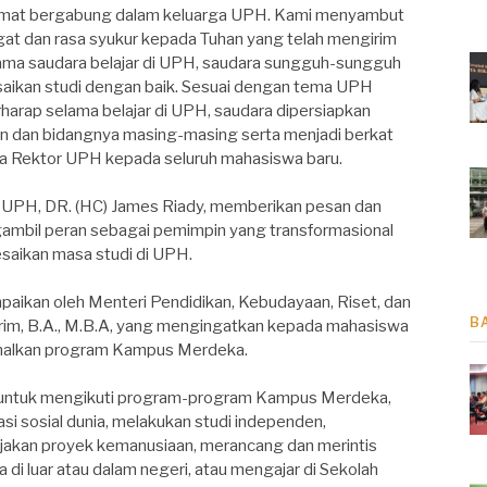
lamat bergabung dalam keluarga UPH. Kami menyambut
t dan rasa syukur kepada Tuhan yang telah mengirim
ama saudara belajar di UPH, saudara sungguh-sungguh
aikan studi dengan baik. Sesuai dengan tema UPH
erharap selama belajar di UPH, saudara dipersiapkan
lan dan bidangnya masing-masing serta menjadi berkat
ata Rektor UPH kepada seluruh mahasiswa baru.
 UPH, DR. (HC) James Riady, memberikan pesan dan
mbil peran sebagai pemimpin yang transformasional
esaikan masa studi di UPH.
aikan oleh Menteri Pendidikan, Kebudayaan, Riset, dan
B
rim, B.A., M.B.A, yang mengingatkan kepada mahasiswa
malkan program Kampus Merdeka.
 untuk mengikuti program-program Kampus Merdeka,
si sosial dunia, melakukan studi independen,
akan proyek kemanusiaan, merancang dan merintis
di luar atau dalam negeri, atau mengajar di Sekolah