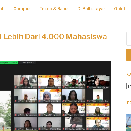
ah
Campus
Tekno & Sains
Di Balik Layar
Opini
 Lebih Dari 4.000 Mahasiswa
Ca
un
K
Ka
T