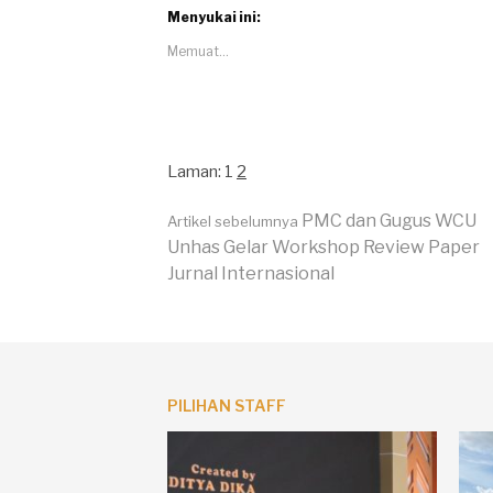
Menyukai ini:
Memuat...
Laman:
1
2
Lanjut
PMC dan Gugus WCU
Artikel sebelumnya
Unhas Gelar Workshop Review Paper
Jurnal Internasional
Membaca
PILIHAN STAFF