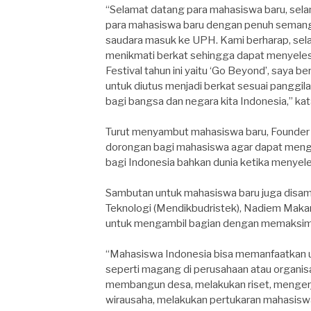
“Selamat datang para mahasiswa baru, se
para mahasiswa baru dengan penuh semanga
saudara masuk ke UPH. Kami berharap, sel
menikmati berkat sehingga dapat menyeles
Festival tahun ini yaitu ‘Go Beyond’, saya b
untuk diutus menjadi berkat sesuai panggi
bagi bangsa dan negara kita Indonesia,” k
Turut menyambut mahasiswa baru, Founder
dorongan bagi mahasiswa agar dapat menga
bagi Indonesia bahkan dunia ketika menyel
Sambutan untuk mahasiswa baru juga disamp
Teknologi (Mendikbudristek), Nadiem Maka
untuk mengambil bagian dengan memaksi
“Mahasiswa Indonesia bisa memanfaatkan
seperti magang di perusahaan atau organisa
membangun desa, melakukan riset, mengerj
wirausaha, melakukan pertukaran mahasiswa 