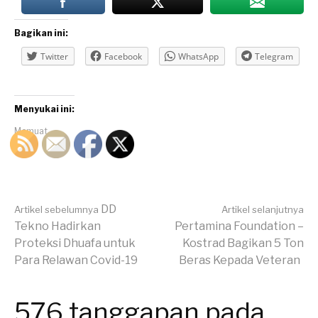
Bagikan ini:
Twitter
Facebook
WhatsApp
Telegram
Menyukai ini:
Memuat...
Lanjut
DD
Artikel sebelumnya
Artikel selanjutnya
Tekno Hadirkan
Pertamina Foundation –
Proteksi Dhuafa untuk
Kostrad Bagikan 5 Ton
Membaca
Para Relawan Covid-19
Beras Kepada Veteran
576 tanggapan pada