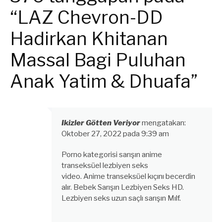
“LAZ Chevron-DD
Hadirkan Khitanan
Massal Bagi Puluhan
Anak Yatim & Dhuafa”
Ikizler Götten Veriyor
mengatakan:
Oktober 27, 2022 pada 9:39 am
Porno kategorisi sarışın anime
transeksüel lezbiyen seks
video. Anime transeksüel kıçını becerdin
alır. Bebek Sarışın Lezbiyen Seks HD.
Lezbiyen seks uzun saçlı sarışın Mılf.