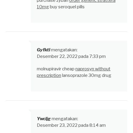
purchase zyban
order generic strattera
10mg
buy seroquel pills
Gyfktl
mengatakan:
Desember 22, 2022 pada 7:33 pm
molnupiravir cheap
naprosyn without
prescription
lansoprazole 30mg drug
Ywcljg
mengatakan:
Desember 23, 2022 pada 8:14 am