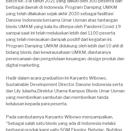
batch ke-3 di tahun 2021 yang diikuti oleh 300 peserta dari
berbagai daerah di Indonesia. Program Damping UMKM
yang telah dilakukan sejak akhir 2020 sebagai fasilitasi
Danone Indonesia bersama Umar Usman atas tantangan
bisnis UMKM yang kala itu diterpa oleh Pandemi Covid-19
sampai saat ini telah meluluskan lebih dari 1100 peserta
yang telah merasakan dampak positif dari kegiatan ini.
Program Damping UMKM didukung oleh lebih dari 10 ahli di
bidang bisnis dan kewirausahaan UMKM, diantaranya
perencanaan dan pengelolaan keuangan, design produk dan
digital marketing.
Hadir dalam acara graduation ini Karyanto Wibowo,
Sustainable Development Director Danone Indonesia serta
dan Lily Julaeha,Direktur Utama Kampus Bisnis Umar Usman
yang memberikan sambutan dan memberikan tanda
kelulusan kepada para peserta.
Pada sambutannya Karyanto Wibowo menyampaikan,
“Sebagai salah satu bisnis yang ada di Indonesia melalui
berbagai produk kami yaitu SGM Eksplor, Bebelac, Nutrilon