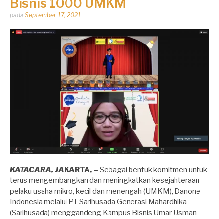
Bisnis 1000 UMKM
Dipos
pada
September 17, 2021
oleh
Dhirga
Erlangga
KATACARA, JA
KARTA, –
Sebagai bentuk komitmen untuk
terus mengembangkan dan meningkatkan kesejahteraan
pelaku usaha mikro, kecil dan menengah (UMKM), Danone
Indonesia melalui PT Sarihusada Generasi Mahardhika
(Sarihusada) menggandeng Kampus Bisnis Umar Usman