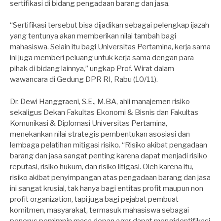
sertifikasi di bidang pengadaan barang dan jasa.
“Sertifikasi tersebut bisa dijadikan sebagai pelengkap ijazah
yang tentunya akan memberikan nilai tambah bagi
mahasiswa. Selain itu bagi Universitas Pertamina, kerja sama
ini juga memberi peluang untuk kerja sama dengan para
pihak di bidang lainnya,” ungkap Prof. Wirat dalam
wawancara di Gedung DPR RI, Rabu (10/11).
Dr. Dewi Hanggraeni, S.E., M.BA, ahli manajemen risiko
sekaligus Dekan Fakultas Ekonomi & Bisnis dan Fakultas
Komunikasi & Diplomasi Universitas Pertamina,
menekankan nilai strategis pembentukan asosiasi dan
lembaga pelatihan mitigasi risiko. “Risiko akibat pengadaan
barang dan jasa sangat penting karena dapat menjadi risiko
reputasi, risiko hukum, dan risiko litigasi. Oleh karena itu,
risiko akibat penyimpangan atas pengadaan barang dan jasa
ini sangat krusial, tak hanya bagi entitas profit maupun non
profit organization, tapi juga bagi pejabat pembuat
komitmen, masyarakat, termasuk mahasiswa sebagai
penerus pemimpin masa depan agar dapat mengidentifikasi