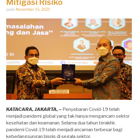
Mitigasi Risiko
Dipos
pada
November 15, 2021
oleh
Dhirga
Erlangga
KATACARA, JAKARTA, –
Penyebaran Covid-19 telah
menjadi pandemi global yang tak hanya mengancam sektor
kesehatan dan keamanan. Selama dua tahun terakhir,
pandemi Covid-19 telah menjadi ancaman terbesar bagi
keberlangsungan bisnis di segala sektor.