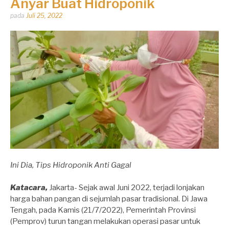
Anyar Buat Hidroponik
Dipos
pada
Juli 25, 2022
oleh
Dhirga
Erlangga
Ini Dia, Tips Hidroponik Anti Gagal
Katacara,
Jakarta- Sejak awal Juni 2022, terjadi lonjakan
harga bahan pangan di sejumlah pasar tradisional. Di Jawa
Tengah, pada Kamis (21/7/2022), Pemerintah Provinsi
(Pemprov) turun tangan melakukan operasi pasar untuk