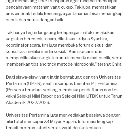
juga memasang fiber transparan agar tanaman mendapat
pencahayaan matahari yang cukup. Tak lupa, memastikan
arus air tidak terlalu kencang, agar tanaman bisa menangkap
pupuk dan nutrisi dengan baik.
Tak hanya terjun langsung ke lapangan untuk melakukan
kegiatan bercocok tanam, dikatakan Irdyna Syachira,
koordinator acara, tim juga membuka forum diskusi dan
konsultasi melalui media sosial. “Kami secara rutin
mempublikasikan kegiatan untuk menarik minat publik, serta
memberikan tips and trick metode hidroponik,” terang Chira.
Bagi siswa-siswi yang ingin bergabung dengan Universitas
Pertamina (UPER), saat ini kampus besutan PT Pertamina
(Persero) tersebut sedang membuka pendaftaran non tes,
yakni Seleksi Nilai Rapor dan Seleksi Nilai UTBK untuk Tahun
Akademik 2022/2023.
Universitas Pertamina juga menyediakan beasiswa dengan
nilai total mencapai 23 Milyar Rupiah. Informasi lengkap
terkait program studi serta syarat dan ketentuan