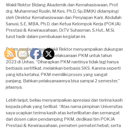
Wakil Rektor Bidang Akademik dan Kemahasiswaan, Prof.
drg. Muhammad Ruslin, M.Kes, Ph.D, Sp.BM(K) didampingi
oleh Direktur Kemahasiswaan dan Penyiapan Karir, Abdullah
Sanusi, S.E, MBA, Ph.D. dan Ketua Kelompok Kerja (POKJA)
Prestasi & Kewirausahaan, Dr.TV Suhasman, S.Hut., M.Si.
turut hadir dalam pembukaan kegiatan ini.
Dalam sambutannya, Wakil Rektor menyampaikan dukungan
pihak Universitas dalam pelaksanaan PKM untuk tahun
2023 di Unhas. “Diharapkan PKM nantinya tidak lagi hanya
berbasis sertifikat, melainkan berbasis SKS. Karena seperti
yang kita ketahui, PKM memiliki proses yang sangat
panjang. Bahkan pelaksanaannya bisa sampai 2 semester,”
jelasnya.
Lebih lanjut, beliau menyampaikan apresiasi dan terima kasih
kepada pihak yang terlibat. “Atas nama pimpinan Universitas
saya ucapkan terima kasih atas keterlibatan dan semangat
dari dosen calon pendamping PKM, dedikasi tim POKJA
Prestasi & Kewirausahaan, pemateri-pemateri hebat, serta