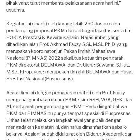
pihak yang turut membantu pelaksanaan acara hari ini,”
ucapnya.
Kegiatan ini dihadiri oleh kurang lebih 250 dosen calon
pendamping proposal PKM dari berbagai fakultas serta tim
POKJA Prestasi & Kewirausahaan. Narasumber yang
dihadirkan ialah Prof. Akhmad Fauzy, S.Si., M.Si., Ph.D. yang
merupakan koordinator juri Pekan Ilmiah Mahasiswa
Nasional (PIMNAS) 2022 sekaligus ketua tim pengarah
PKM direktorat BELMAWA, dan Dr. Ujang Suwarna, S.Hut.,
M.Sc., F.Trop. yang merupakan tim ahli BELMAWA dan Pusat
Prestasi Nasional (Puspresnas).
Acara dimulai dengan pemaparan materi oleh Prof. Fauzy
mengenai gambaran umum PKM, skim RSH, VGK, GFK, dan
AI, serta arah pengembangan PKM. “Perlu diingat bahwa
PKM dan PIMNAS itu punya tempat spesial di Puspresnas.
Unhas telah melakukan langkah awal yang baik dengan
mengadakan kegiatan ini, dan harus dimanfaatkan sebaik-
baiknya. Apalagi sudah didukung oleh Bidang Akademik dan