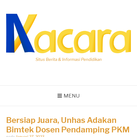
Lompat
ke
konten
Situs Berita & Informasi Pendidikan
MENU
Bersiap Juara, Unhas Adakan
Bimtek Dosen Pendamping PKM
Dipos
pada
Januari 27, 2023