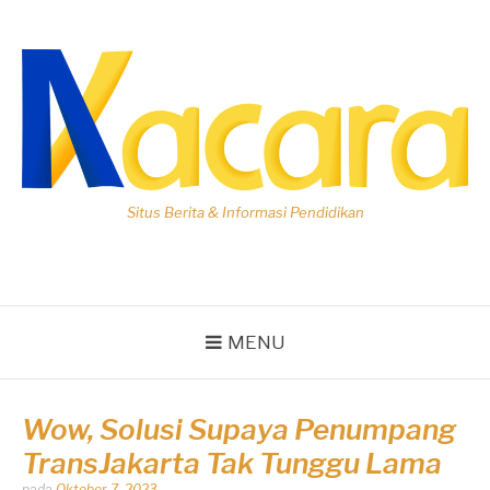
Lompat
ke
konten
Situs Berita & Informasi Pendidikan
MENU
Wow, Solusi Supaya Penumpang
TransJakarta Tak Tunggu Lama
Dipos
pada
Oktober 7, 2023