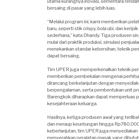
utama kurangnya inovasi, sementara rendah
bersaing di pasar yang lebih luas.
“Melalui program ini, kami memberikan pel
baru, seperti stik crispy, bola ubi, dan keri
sederhana,” kata Dhandy. Tiga produsen sin
mulai dari praktik produksi, simulasi penjual
menekankan standar kebersihan, teknik pen
dapat bersaing.
Tim UPER juga memperkenalkan teknik pema
memberikan pembekalan mengenai perhitung
dirancang berkelanjutan dengan menyediaka
berpengalaman, serta pembentukan unit prod
Barengkok diharapkan dapat memperluas p
kesejahteraan keluarga.
Hasilnya, ketiga produsen awal yang terliba
dan meraup keuntungan hingga Rp780.000 
keberlanjutan, tim UPER juga menyediakan
menyerahkan peralatan masak yang dibutuh