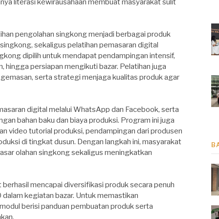
nya literasi kewirausahaan membuat masyarakat sulit
atihan pengolahan singkong menjadi berbagai produk
pik singkong, sekaligus pelatihan pemasaran digital
gkong dipilih untuk mendapat pendampingan intensif,
an, hingga persiapan mengikuti bazar. Pelatihan juga
gemasan, serta strategi menjaga kualitas produk agar
saran digital melalui WhatsApp dan Facebook, serta
an bahan baku dan biaya produksi. Program ini juga
n video tutorial produksi, pendampingan dari produsen
uksi di tingkat dusun. Dengan langkah ini, masyarakat
B
asar olahan singkong sekaligus meningkatkan
t berhasil mencapai diversifikasi produk secara penuh
dalam kegiatan bazar. Untuk memastikan
 modul berisi panduan pembuatan produk serta
kan.