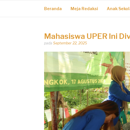
Beranda
Meja Redaksi
Anak Sekol
Mahasiswa UPER Ini Div
Dipos
pada
September 22, 2025
oleh
Dhirga
Erlangga