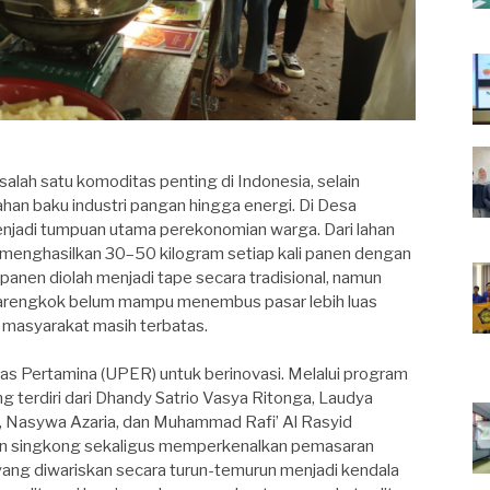
lah satu komoditas penting di Indonesia, selain
han baku industri pangan hingga energi. Di Desa
jadi tumpuan utama perekonomian warga. Dari lahan
 menghasilkan 30–50 kilogram setiap kali panen dengan
panen diolah menjadi tape secara tradisional, namun
Barengkok belum mampu menembus pasar lebih luas
masyarakat masih terbatas.
as Pertamina (UPER) untuk berinovasi. Melalui program
terdiri dari Dhandy Satrio Vasya Ritonga, Laudya
a, Nasywa Azaria, dan Muhammad Rafi’ Al Rasyid
an singkong sekaligus memperkenalkan pemasaran
 yang diwariskan secara turun-temurun menjadi kendala