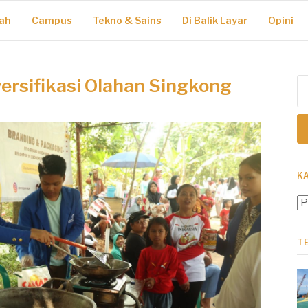
ah
Campus
Tekno & Sains
Di Balik Layar
Opini
ersifikasi Olahan Singkong
Ca
un
K
Ka
T