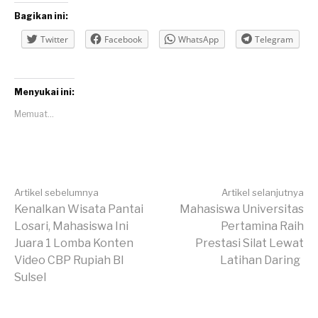
Bagikan ini:
Twitter
Facebook
WhatsApp
Telegram
Menyukai ini:
Memuat...
Lanjut
Artikel sebelumnya
Artikel selanjutnya
Kenalkan Wisata Pantai
Mahasiswa Universitas
Losari, Mahasiswa Ini
Pertamina Raih
Membaca
Juara 1 Lomba Konten
Prestasi Silat Lewat
Video CBP Rupiah BI
Latihan Daring
Sulsel