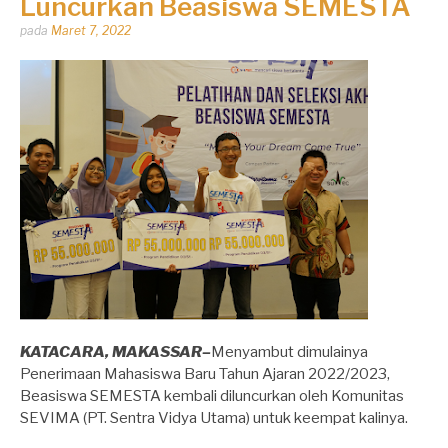
Luncurkan Beasiswa SEMESTA
Dipos
pada
Maret 7, 2022
oleh
Dhirga
Erlangga
KATACARA, MAKASSAR–
Menyambut dimulainya
Penerimaan Mahasiswa Baru Tahun Ajaran 2022/2023,
Beasiswa SEMESTA kembali diluncurkan oleh Komunitas
SEVIMA (PT. Sentra Vidya Utama) untuk keempat kalinya.