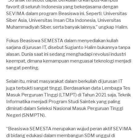
“50 anak tersebut dapat berkuliah di kampus-kampus
favorit di seluruh Indonesia yang bekerjasama dengan
SEVIMA dalam program Beasiswa ini. Seperti: Universitas
Siber Asia, Universitas Insan Cita Indonesia, Universitas
Muhammadiyah Siber, serta banyak lainnya,” ungkap Halim.
Fokus Beasiswa SEMESTA dalam menyediakan kuliah
sarjana di jurusan IT, disebut Sugianto Halim bukannya tanpa
alasan. Dunia saat ini sedang menghadapi revolusi industri
keempat, dimana kemampuan menguasai teknologi menjadi
sangat penting.
Selain itu, minat masyarakat dalam berkuliah di jurusan IT
juga terbukti sangat tinggi. Berdasarkan data Lembaga Tes
Masuk Perguruan TInggi (LTMPT) di Tahun 2021 saja, Teknik
Informatika menjadi Program Studi Saintek yang paling
diminati dalam Seleksi Nasional Masuk Perguruan Tinggi
Negeri (SNMPTN).
“Beasiswa SEMESTA merupakan wujud peran aktif SEVIMA
di bidang edukasi dalam membangun SDM unggul di