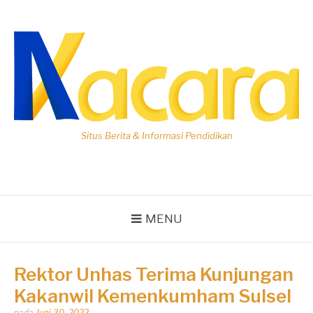
Lompat
ke
konten
Situs Berita & Informasi Pendidikan
MENU
Rektor Unhas Terima Kunjungan
Kakanwil Kemenkumham Sulsel
Dipos
pada
Juni 30, 2022