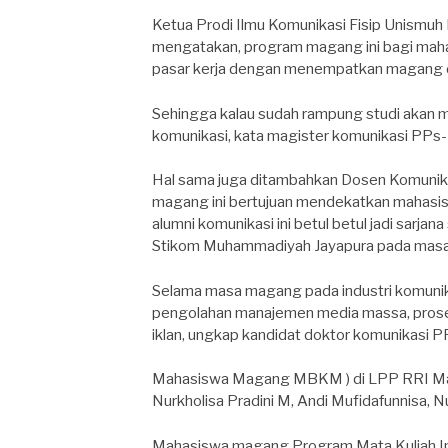
Ketua Prodi Ilmu Komunikasi Fisip Unismuh 
mengatakan, program magang ini bagi maha
pasar kerja dengan menempatkan magang 
Sehingga kalau sudah rampung studi akan me
komunikasi, kata magister komunikasi PPs-U
Hal sama juga ditambahkan Dosen Komunikas
magang ini bertujuan mendekatkan mahasisw
alumni komunikasi ini betul betul jadi sarja
Stikom Muhammadiyah Jayapura pada masan
Selama masa magang pada industri komuni
pengolahan manajemen media massa, proses
iklan, ungkap kandidat doktor komunikasi P
Mahasiswa Magang MBKM ) di LPP RRI Makas
Nurkholisa Pradini M, Andi Mufidafunnisa, 
Mahasiswa magang Program Mata Kuliah Intr