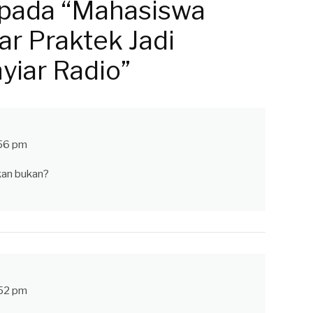
 pada “Mahasiswa
r Praktek Jadi
yiar Radio”
:56 pm
an bukan?
:52 pm