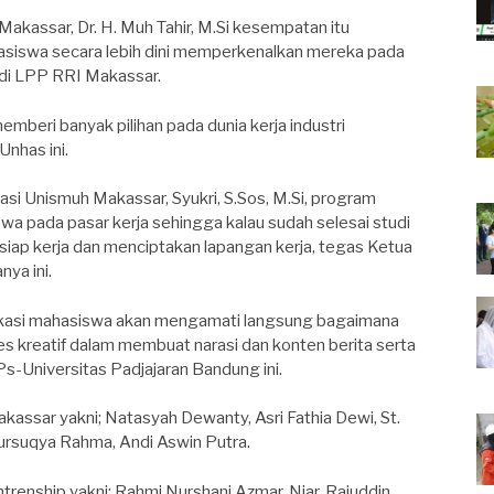
Makassar, Dr. H. Muh Tahir, M.Si kesempatan itu
siswa secara lebih dini memperkenalkan mereka pada
di LPP RRI Makassar.
mberi banyak pilihan pada dunia kerja industri
nhas ini.
i Unismuh Makassar, Syukri, S.Sos, M.Si, program
a pada pasar kerja sehingga kalau sudah selesai studi
na siap kerja dan menciptakan lapangan kerja, tegas Ketua
ya ini.
kasi mahasiswa akan mengamati langsung bagaimana
 kreatif dalam membuat narasi dan konten berita serta
Ps-Universitas Padjajaran Bandung ini.
sar yakni; Natasyah Dewanty, Asri Fathia Dewi, St.
Nursuqya Rahma, Andi Aswin Putra.
enship yakni; Rahmi Nurshani Azmar, Niar, Rajuddin,