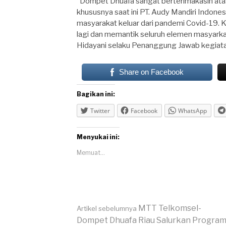
“Dompet Dhuafa sangat berterimakasih atas
khususnya saat ini PT. Audy Mandiri Indon
masyarakat keluar dari pandemi Covid-19. 
lagi dan memantik seluruh elemen masyarkat
Hidayani selaku Penanggung Jawab kegiata
Share on Facebook
Bagikan ini:
Twitter
Facebook
WhatsApp
Menyukai ini:
Memuat...
Lanjut
MTT Telkomsel-
Artikel sebelumnya
Dompet Dhuafa Riau Salurkan Progra