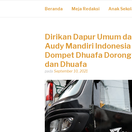
Beranda
Meja Redaksi
Anak Sekol
Dirikan Dapur Umum dan
Audy Mandiri Indonesia
Dompet Dhuafa Dorong
dan Dhuafa
Dipos
pada
September 10, 2021
oleh
Dhirga
Erlangga